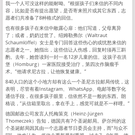
我一个人可没这样的能耐呦。”根据孩子们来信的不同内
容，比如是否有提出愿望，是否寄来照片或其它东西，志
愿者们共准备了8种格式的回信。
也有很多孩子在来信中敞露心扉：他们写道，父母离异
了；或者，奶奶过世了。绍姆勒弗尔（Waltraut
Schaumlöffel）女士是专门回答这些伤心的或忧愁来信的
志愿者之一。她指出，这些信让人伤感，回复时须再三斟
酌。去年，她曾读到一封一名12岁儿童的信。这孩子在洪
堡（Homburg）一家医院接受治疗，第四次作脑瘤手
术。”他请求尼古拉，让他恢复健康。”
840人口的这个小地方却有这么一个圣尼古拉邮局传统，这
表明，尽管有着Instagram、 WhatsApp、电邮等数字化
通信手段，在很多孩子眼里，信依然不是一般的东西。朗
格说，”从信箱里取出，拿在手上，感觉可就是不一样哩。”
德国邮政公司发言人托梅策克（Heinz-Jürgen
Thomeczek）告知，德国共有7个圣诞邮局。萨尔州的这
个圣诞邮局因其由一个志愿者节日委员会主持，而”与众不