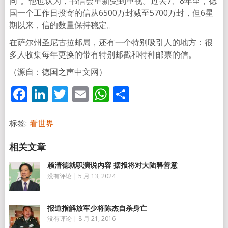
同”。他也认为，书信会重新受到重视。过去7、8年里，德
国一个工作日投寄的信从6500万封减至5700万封，但6星
期以来，信的数量保持稳定。
在萨尔州圣尼古拉邮局，还有一个特别吸引人的地方：很
多人收集每年更换的带有特别邮戳和特种邮票的信。
（源自：德国之声中文网）
Facebook
LinkedIn
Twitter
Email
WhatsApp
分
享
标签:
看世界
赖清德就职演说内容 据报将对大陆释善意
没有评论
|
5 月 13, 2024
报道指解放军少将陈杰自杀身亡
没有评论
|
8 月 21, 2016