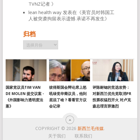
TVNZ记者
》
lean health way
发表在《
美官员对韩国工
人被突袭拘留表示遗憾 承诺不再发生
》
归档
归
档
国家党议员TIM VAN
彼得斯国会辩论席上怒
评陈耐锶的竞选攻势：
DE MOLEN 提交议案 -
吼绿党华裔议员，他到
对新西兰优先党取消PR
《外国影响力透明度法
底说了啥？看看官方议
投票权猛烈开火 对卢克
案》
会记录
森总理言辞激烈
COPYRIGHT © 2026
新西兰毛传媒
.
关于我们
联系我们