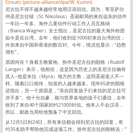
尼古拉不得不越来越经常地用汉语回信。因为，寄至萨尔
州圣尼古拉镇（St. Nikolaus）圣诞邮局的来自远东的信件
一年比一年多。海外儿童信件行动工作人员瓦格纳
（Bianca Wagner）女士指出，圣尼古拉的最大海外粉团
如今是在台湾。去年，他们收到近1000封来自台湾的信；
外加来自中国和香港的数百封。今年，情况也显示：”趋势
增长”。
原因何在？身着主教紫袍、扮作圣尼古拉的朗格（Rudolf
Langer）表示，他相信，这是因为历史上的圣尼古拉确有
其人–他是米拉（Myra）地方的主教，这同圣诞老人不一
样。随着口口相传，知道的人越来越多。现年65岁的朗格
还指出，另一个原因是，”亲自回复孩子们来信的尼古拉可
并不多”。他十分自豪，能与世界各地的孩子们通信，去年
收到了来自40个国家的约21000封信。他本人不会汉语，
所以，邮政当局给他预备了中文回信。
从12月5日到24日，所有来信都会得到尼古拉的回复，有
约35名助手帮助他完成这项工作。扮作尼古拉的朗格说：”