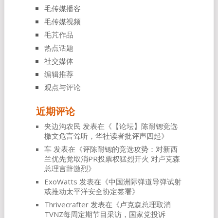
毛传媒播客
毛传媒视频
毛芃作品
热点话题
社交媒体
编辑推荐
观点与评论
近期评论
夹边沟农民
发表在《
【论坛】陈耐锶竞选
檄文危言耸听，华社读者批评声四起
》
车
发表在《
评陈耐锶的竞选攻势：对新西
兰优先党取消PR投票权猛烈开火 对卢克森
总理言辞激烈
》
ExoWatts
发表在《
中国洲际弹道导弹试射
或推动太平洋安全协定签署
》
Thrivecrafter
发表在《
卢克森总理取消
TVNZ每周定期节目采访，国家党投诉