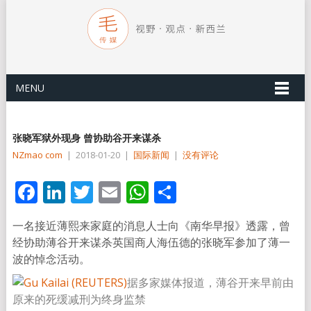
MENU
张晓军狱外现身 曾协助谷开来谋杀
NZmao com
|
2018-01-20
|
国际新闻
|
没有评论
Facebook
LinkedIn
Twitter
Email
WhatsApp
分
享
一名接近薄熙来家庭的消息人士向《南华早报》透露，曾
经协助薄谷开来谋杀英国商人海伍德的张晓军参加了薄一
波的悼念活动。
据多家媒体报道，薄谷开来早前由
原来的死缓减刑为终身监禁