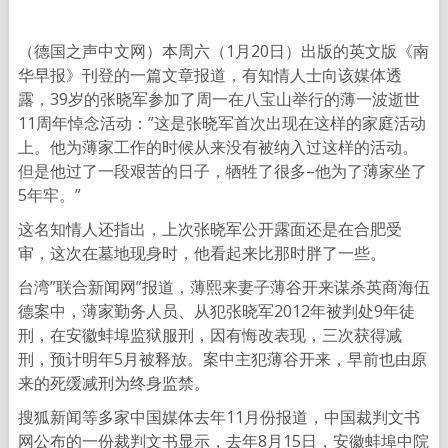
（德国之声中文网）本周六（1月20日）出版的英文版《南
华早报》刊登的一篇文章报道，有知情人士向该媒体透
露，39岁的张晓军参加了周一在八宝山举行的薄一波逝世
11周年悼念活动：”这是张晓军首次出现在这样的家庭活动
上。他为薄家工作的时候从来没有被纳入过这样的活动。
但是他过了一段艰苦的日子，牺牲了很多–他为了薄家坐了
5年牢。”
这名知情人还指出，上次张晓军公开露面还是在合肥受
审，这次在墓地现身时，他看起来比那时胖了一些。
台湾”联合新闻网”报道，薄熙来妻子薄谷开来谋杀英商海伍
德案中，薄家勤务人员、从犯张晓军2012年被判处9年徒
刑，在安徽蚌埠监狱服刑，因有悔改表现，三次获得减
刑，预计明年5月被释放。案中主犯薄谷开来，早前也由原
来的死缓减刑为终身监禁。
搜狐新闻等多家中国媒体去年11月份报道，中国裁判文书
网公布的一份裁判文书显示，去年8月15日，安徽蚌埠中院