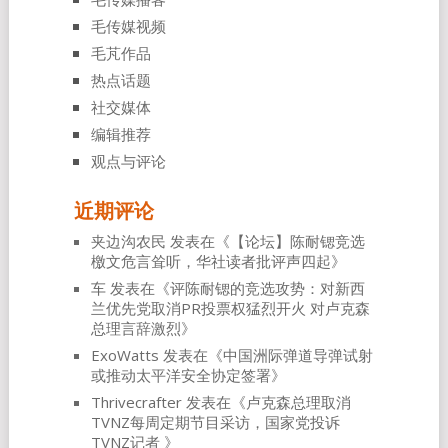
毛传媒视频
毛芃作品
热点话题
社交媒体
编辑推荐
观点与评论
近期评论
夹边沟农民
发表在《
【论坛】陈耐锶竞选
檄文危言耸听，华社读者批评声四起
》
车
发表在《
评陈耐锶的竞选攻势：对新西
兰优先党取消PR投票权猛烈开火 对卢克森
总理言辞激烈
》
ExoWatts
发表在《
中国洲际弹道导弹试射
或推动太平洋安全协定签署
》
Thrivecrafter
发表在《
卢克森总理取消
TVNZ每周定期节目采访，国家党投诉
TVNZ记者
》