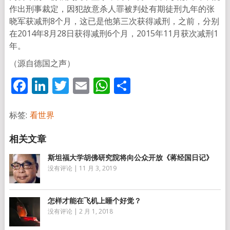
作出刑事裁定，因犯故意杀人罪被判处有期徒刑九年的张
晓军获减刑8个月，这已是他第三次获得减刑，之前，分别
在2014年8月28日获得减刑6个月，2015年11月获次减刑1
年。
（源自德国之声）
Facebook
LinkedIn
Twitter
Email
WhatsApp
分
享
标签:
看世界
斯坦福大学胡佛研究院将向公众开放《蒋经国日记》
没有评论
|
11 月 3, 2019
怎样才能在飞机上睡个好觉？
没有评论
|
2 月 1, 2018