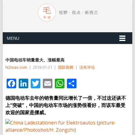
MENU
中国电动车销量最大、涨幅最高
NZmao com
|
2018-01-21
|
国际新闻
|
没有评论
Facebook
LinkedIn
Twitter
Email
WhatsApp
分
享
德国电动车去年的销售量同比增长了一倍，不过这还谈不
上“突破”，中国的电动车市场的涨势很看好，而该车最受
欢迎的国家是挪威。