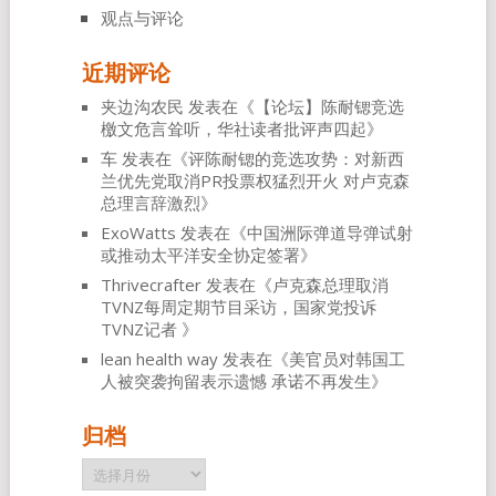
观点与评论
近期评论
夹边沟农民
发表在《
【论坛】陈耐锶竞选
檄文危言耸听，华社读者批评声四起
》
车
发表在《
评陈耐锶的竞选攻势：对新西
兰优先党取消PR投票权猛烈开火 对卢克森
总理言辞激烈
》
ExoWatts
发表在《
中国洲际弹道导弹试射
或推动太平洋安全协定签署
》
Thrivecrafter
发表在《
卢克森总理取消
TVNZ每周定期节目采访，国家党投诉
TVNZ记者
》
lean health way
发表在《
美官员对韩国工
人被突袭拘留表示遗憾 承诺不再发生
》
归档
归
档