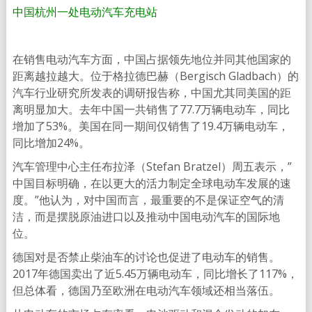
中国杭州一处电动汽车充电站
在销售电动汽车方面，中国占据领先地位并同其他国家的
距离越拉越大。位于格拉德巴赫（Bergisch Gladbach）的
汽车行业研究所发表的调研报告称，中国尤其同美国的距
离明显加大。去年中国一共销售了77.7万辆电动车，同比
增加了53%。美国在同一期间仅销售了19.4万辆电动车，
同比增加24%。
汽车管理中心主任布拉泽（Stefan Bratzel）周五表示，”
中国目标明确，在以更大的活力制定全球电动车发展的速
度。”他认为，对中国而言，最重要的不是保证空气的清
洁，而是摆脱原油进口以及推动中国电动汽车的国际地
位。
德国对是否禁止柴油车的讨论也促进了电动车的销售。
2017年德国卖出了近5.45万辆电动车，同比增长了117%，
但总体看，德国乃至欧洲在电动汽车领域还相当落伍。