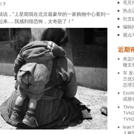
毛芃
作？
热点
就说，”上星期我在北京最豪华的一家购物中心看到一
社交
来……我感到很恐怖，太奇葩了！”
编辑
观点
近期
夹边
檄文
车
发
兰优
总理
ExoW
或推
Thriv
TV
TVN
lean 
人被