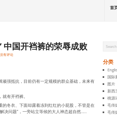
首
” 中国开裆裤的荣辱成败
没有评论
分类
atsApp
分
Engli
享
国际
裤顽强抵抗，目前仍有一定规模的群众基础，未来有
图片
新西
，就有开裆裤。
桃源
重的冬衣、下面却露着冻到红红的小屁股，不管是在
毛传
解决问题”，一旁站立等候的大人神态超自然……
毛传