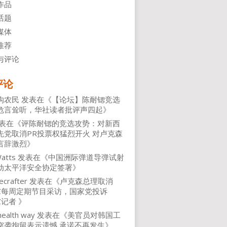
作品
话题
媒体
推荐
与评论
评论
沟农民
发表在《
【论坛】陈耐锶竞选
危言耸听，华社读者批评声四起
》
表在《
评陈耐锶的竞选攻势：对新西
先党取消PR投票权猛烈开火 对卢克森
言辞激烈
》
atts
发表在《
中国洲际弹道导弹试射
动太平洋安全协定签署
》
ecrafter
发表在《
卢克森总理取消
NZ每周定期节目采访，国家党投诉
Z记者
》
health way
发表在《
美官员对韩国工
突袭拘留表示遗憾 承诺不再发生
》