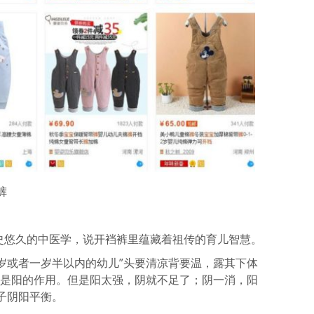
裤
历史悠久的中医学，说开裆裤里蕴藏着祖传的育儿智慧。
岁或者一岁半以内的幼儿”头要清凉背要温，露其下体
，是阳的作用。但是阳太强，阴就不足了；阴一消，阳
子阴阳平衡。