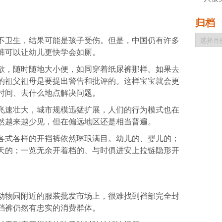
归档
归
不卫生，结果可能是孩子受伤。但是，中国仍有许多
档
裤可以让幼儿更快学会如厕。
欲，随时随地大小便，如同穿着纸尿裤那样。如果去
的祖父祖母是要提出警告和批评的。这样宝宝就会更
时间、去什么地点解决问题。
飞速壮大，城市规模迅猛扩展，人们的行为模式也在
然越来越少见，但在偏远地区还是相当普遍。
各式各样的开裆裤依然琳琅满目。幼儿的、婴儿的；
天的；一览无余开着档的、与时俱进安上拉链隐形开
，动物园附近的服装批发市场上，很难找到裆部完全封
裆裤仍然有忠实的消费群体。