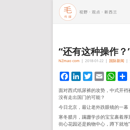
“还有这种操作？
NZmao com
|
2018-01-22
|
国际新闻
|
Facebook
LinkedIn
Twitter
Email
Wh
面对西式纸尿裤的攻势，中式开裆
没有走出国门的可能？
今日北京，最让老外跌眼镜的一幕
寒冬腊月，蹒跚学步的宝宝裹着厚
街心花园还是购物中心，蹲下就地”