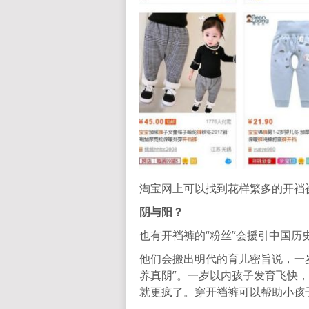
淘宝网上可以找到花样繁多的开裆
阴与阳？
也有开裆裤的“粉丝”会援引中国
他们会搬出明代的育儿密旨说，一
养真阴”。一岁以内孩子发育飞快
就更疯了。穿开裆裤可以帮助小孩