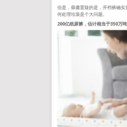
但是，毋庸置疑的是，开裆裤确实
何处理垃圾是个大问题。
200亿
纸尿裤
，
估计
相当于350万