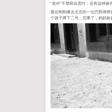
“老外”不禁暗自思忖：还有这种操
最近刚刚搬去北京的一位巴西律师
个孩子蹲下二号，完事了，妈妈捡起