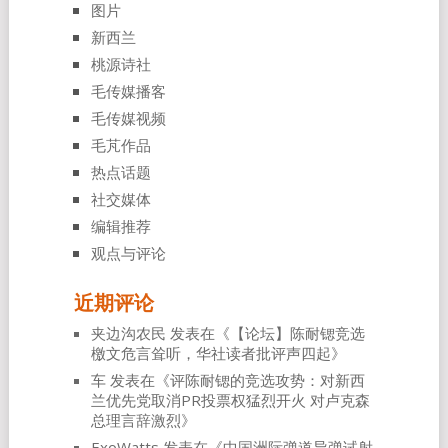
图片
新西兰
桃源诗社
毛传媒播客
毛传媒视频
毛芃作品
热点话题
社交媒体
编辑推荐
观点与评论
近期评论
夹边沟农民
发表在《
【论坛】陈耐锶竞选
檄文危言耸听，华社读者批评声四起
》
车
发表在《
评陈耐锶的竞选攻势：对新西
兰优先党取消PR投票权猛烈开火 对卢克森
总理言辞激烈
》
ExoWatts
发表在《
中国洲际弹道导弹试射