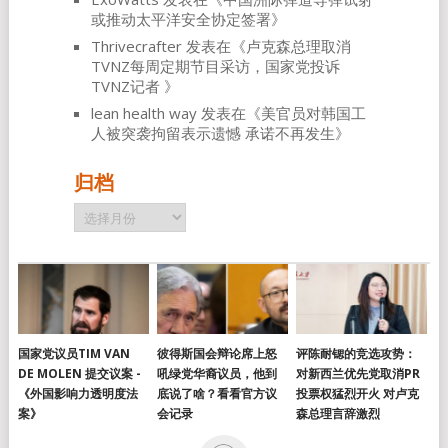
或推动太平洋安全协定签署
》
Thrivecrafter
发表在《
卢克森总理取消
TVNZ每周定期节目采访，国家党投诉
TVNZ记者
》
lean health way
发表在《
美官员对韩国工
人被突袭拘留表示遗憾 承诺不再发生
》
归档
归
档
国家党议员TIM VAN
彼得斯国会辩论席上怒
评陈耐锶的竞选攻势：
DE MOLEN 提交议案 -
吼绿党华裔议员，他到
对新西兰优先党取消PR
《外国影响力透明度法
底说了啥？看看官方议
投票权猛烈开火 对卢克
案》
会记录
森总理言辞激烈