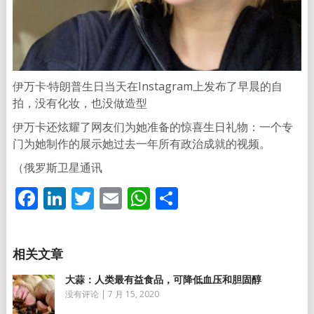
伊万卡·特朗普生日当天在Instagram上发布了早晨的自
拍，没有化妆，也没做造型
伊万卡还炫耀了网友们为她准备的惊喜生日礼物：一个专
门为她制作的展示她过去一年所有政治成就的视频。
（俄罗斯卫星通讯
Facebook
LinkedIn
Twitter
Email
WhatsApp
分
享
大蒜：人类最有益食品，可降低血压和胆固醇
没有评论
|
7 月 15, 2020