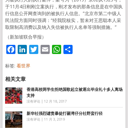
于11月4日刚刚立案执行，刚才发布的那条信息是在中国执
行信息公开网查询到的被执行人信息。”北京市第二中级人
民法院方面同时强调：“经我院核实，暂未对王思聪本人采
取限制高消费以及纳入失信被执行人名单等强制措施。”
（新加坡联合早报）
Facebook
LinkedIn
Twitter
Email
WhatsApp
分
享
标签:
看世界
香港高校两学生拒绝国歌起立被逐出毕业礼十多人离场
支持
没有评论
|
12 月 18, 2017
新华社强烈谴责暴徒打砸湾仔分社野蛮行径
没有评论
|
11 月 3, 2019