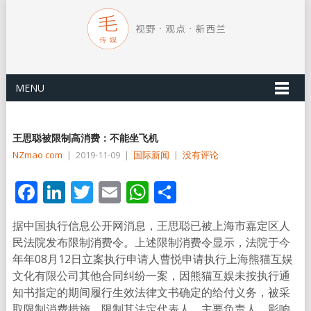
MENU
王思聪被限制高消费：不能坐飞机
NZmao com
|
2019-11-09
|
国际新闻
|
没有评论
Facebook
LinkedIn
Twitter
Email
WhatsApp
分
享
据中国执行信息公开网消息，王思聪已被上海市嘉定区人
民法院发布限制消费令。上述限制消费令显示，法院于今
年年08月12日立案执行申请人曹悦申请执行上海熊猫互娱
文化有限公司其他合同纠纷一案，因熊猫互娱未按执行通
知书指定的期间履行生效法律文书确定的给付义务，被采
取限制消费措施，限制其法定代表人、主要负责人、影响