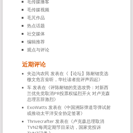
毛传媒播客
毛传媒视频
毛芃作品
热点话题
社交媒体
编辑推荐
观点与评论
近期评论
夹边沟农民
发表在《
【论坛】陈耐锶竞选
檄文危言耸听，华社读者批评声四起
》
车
发表在《
评陈耐锶的竞选攻势：对新西
兰优先党取消PR投票权猛烈开火 对卢克森
总理言辞激烈
》
ExoWatts
发表在《
中国洲际弹道导弹试射
或推动太平洋安全协定签署
》
Thrivecrafter
发表在《
卢克森总理取消
TVNZ每周定期节目采访，国家党投诉