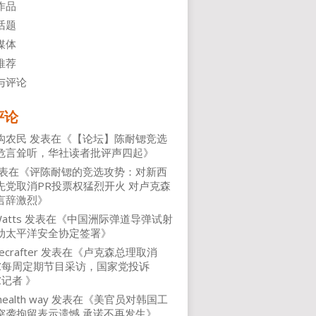
作品
话题
媒体
推荐
与评论
评论
沟农民
发表在《
【论坛】陈耐锶竞选
危言耸听，华社读者批评声四起
》
表在《
评陈耐锶的竞选攻势：对新西
先党取消PR投票权猛烈开火 对卢克森
言辞激烈
》
atts
发表在《
中国洲际弹道导弹试射
动太平洋安全协定签署
》
ecrafter
发表在《
卢克森总理取消
NZ每周定期节目采访，国家党投诉
Z记者
》
health way
发表在《
美官员对韩国工
突袭拘留表示遗憾 承诺不再发生
》