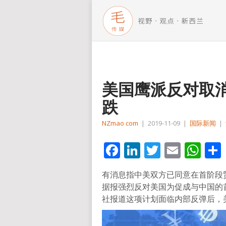
美国鹰派反对取
跌
NZmao com
|
2019-11-09
|
国际新闻
|
Facebook
LinkedIn
Twitter
Email
Wh
有消息指中美双方已同意在首阶段
据报强烈反对美国为促成与中国的
社报道这项计划面临内部反弹后，