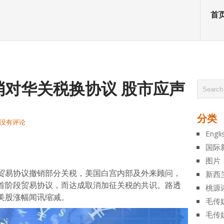
首
消对华关税换协议 股市应声
分类
没有评论
Engli
atsApp
分
国际
享
图片
贸易协议撤销部分关税，美国白宫内部及外来顾问，
新西
首阶段贸易协议，而达成取消加征关税的共识。路透
桃源
美股涨幅闻讯缩减。
毛传
毛传