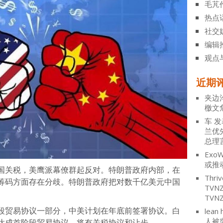
毛芃
热点
社交
编辑
观点
近期
夹边
檄文
车
发
兰优
总理
ExoW
或推
国关税，美鹰派幕僚群起反对。特朗普政府内部，在
Thriv
筹码方面存在分歧。特朗普政府把对数千亿美元中国
TV
TVN
段贸易协议一部分，中美计划在年底前签署协议。白
lean 
人被
达成首阶段贸易协议，将有关税协议和让步。