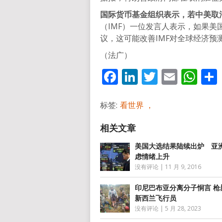
国际货币基金组织表示，若中美取
（IMF）一位发言人表示，如果
议，这可能改善IMF对全球经济预
（法广）
Facebook
LinkedIn
Twitter
Email
Wh
标签:
看世界 ，
美国大选结果陆续出炉 亚
虑情绪上升
没有评论
|
11 月 9, 2016
印尼巴布亚分离分子恫言 枪
新西兰飞行员
没有评论
|
5 月 28, 2023