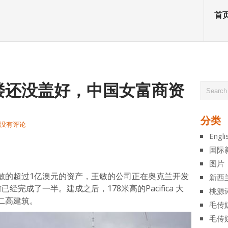
首
楼还没盖好，中国女富商资
分类
没有评论
Engli
atsApp
分
国际
享
图片
敏的超过1亿澳元的资产，王敏的公司正在奥克兰开发
新西
前已经完成了一半。建成之后，178米高的Pacifica 大
桃源
二高建筑。
毛传
毛传