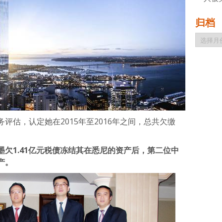
归档
归
档
评估，认定她在2015年至2016年之间，总共欠缴
欠1.41亿元税债冻结其在悉尼的资产后，第二位中
产。