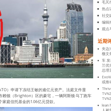
毛芃
热点
社交
编辑
观点
近期
夹边
檄文
车
发
兰优
总理
ExoW
或推
Thriv
ATO）申请下冻结王敏的逾亿元资产。法庭文件显
TV
顿（Brighton）区的豪宅，一辆阿斯顿·马丁跑车
TVN
家庭信托基金的1.06亿元贷款。
lean 
人被