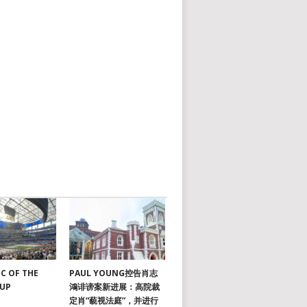
C OF THE
PAUL YOUNG控告肖志
CUP
鴻诽谤案新进展：高院裁
定肖“藐视法庭”，并进行