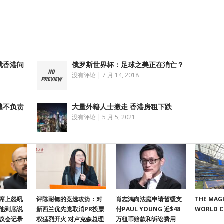
享
就香港问
俄罗斯世界杯：足球之美正在消亡？
没有评论
|
7 月 14, 2018
越不负责
大量外籍人士搬走 香港房租下跌
没有评论
|
5 月 5, 2021
席上怒吼
评陈耐锶的竞选攻势：对
肖志鴻向法庭申请暂缓支
THE MAGI
他到底说
新西兰优先党取消PR投票
付PAUL YOUNG 近$48
WORLD 
议会记录
权猛烈开火 对卢克森总理
万纽币赔款和诉讼费用