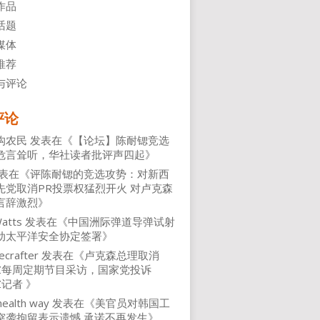
作品
话题
媒体
推荐
与评论
评论
沟农民
发表在《
【论坛】陈耐锶竞选
危言耸听，华社读者批评声四起
》
表在《
评陈耐锶的竞选攻势：对新西
先党取消PR投票权猛烈开火 对卢克森
言辞激烈
》
atts
发表在《
中国洲际弹道导弹试射
动太平洋安全协定签署
》
ecrafter
发表在《
卢克森总理取消
NZ每周定期节目采访，国家党投诉
Z记者
》
health way
发表在《
美官员对韩国工
突袭拘留表示遗憾 承诺不再发生
》