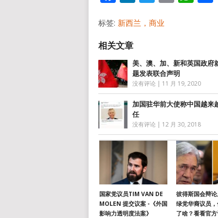
标签:
新西兰，商业
美、澳、加、新和英国政府
题发表联合声明
没有评论
|
11 月 19, 2020
加国驻华前大使称中国越来
任
没有评论
|
12 月 30, 2018
国家党议员TIM VAN DE
彼得斯国会辩论
MOLEN 提交议案 -《外国
绿党华裔议员，
影响力透明度法案》
了啥？看看官方