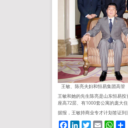
王敏、陈亮夫妇和恒易集团高管
王敏和她的先生陈亮是山东恒易投
座高72层、有1000套公寓的庞大
据报，王敏持商业专才计划签证到
Facebook
LinkedIn
Twitter
Email
Wh