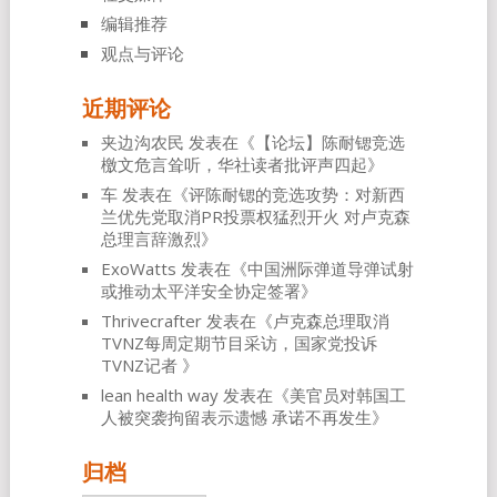
编辑推荐
观点与评论
近期评论
夹边沟农民
发表在《
【论坛】陈耐锶竞选
檄文危言耸听，华社读者批评声四起
》
车
发表在《
评陈耐锶的竞选攻势：对新西
兰优先党取消PR投票权猛烈开火 对卢克森
总理言辞激烈
》
ExoWatts
发表在《
中国洲际弹道导弹试射
或推动太平洋安全协定签署
》
Thrivecrafter
发表在《
卢克森总理取消
TVNZ每周定期节目采访，国家党投诉
TVNZ记者
》
lean health way
发表在《
美官员对韩国工
人被突袭拘留表示遗憾 承诺不再发生
》
归档