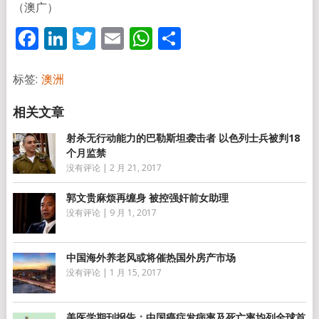
（澳广）
Facebook
LinkedIn
Twitter
Email
WhatsApp
分
享
标签:
澳洲
射杀无行动能力的巴勒斯坦袭击者 以色列士兵被判18
个月监禁
没有评论
|
2 月 21, 2017
郭文贵麻烦再缠身 被控强奸前女助理
没有评论
|
9 月 1, 2017
中国海外养老风或将催热国外房产市场
没有评论
|
1 月 15, 2017
美医学期刊报告：中国癌症发病率及死亡率均列全球首