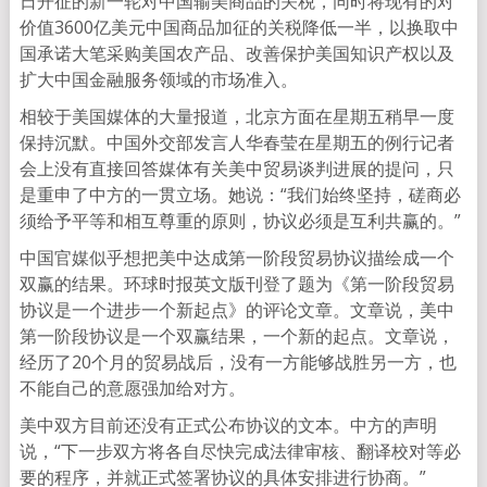
日开征的新一轮对中国输美商品的关税，同时将现有的对
价值3600亿美元中国商品加征的关税降低一半，以换取中
国承诺大笔采购美国农产品、改善保护美国知识产权以及
扩大中国金融服务领域的市场准入。
相较于美国媒体的大量报道，北京方面在星期五稍早一度
保持沉默。中国外交部发言人华春莹在星期五的例行记者
会上没有直接回答媒体有关美中贸易谈判进展的提问，只
是重申了中方的一贯立场。她说：“我们始终坚持，磋商必
须给予平等和相互尊重的原则，协议必须是互利共赢的。”
中国官媒似乎想把美中达成第一阶段贸易协议描绘成一个
双赢的结果。环球时报英文版刊登了题为《第一阶段贸易
协议是一个进步一个新起点》的评论文章。文章说，美中
第一阶段协议是一个双赢结果，一个新的起点。文章说，
经历了20个月的贸易战后，没有一方能够战胜另一方，也
不能自己的意愿强加给对方。
美中双方目前还没有正式公布协议的文本。中方的声明
说，“下一步双方将各自尽快完成法律审核、翻译校对等必
要的程序，并就正式签署协议的具体安排进行协商。”