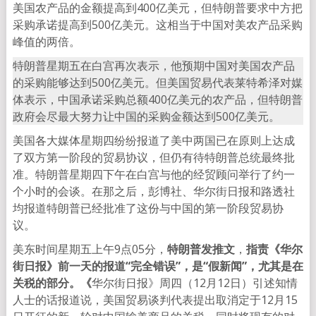
美国农产品的金额提高到400亿美元，但特朗普要求中方把
采购承诺提高到500亿美元。这相当于中国对美农产品采购
峰值的两倍。
特朗普星期五在白宫再次表示，他预期中国对美国农产品
的采购能够达到500亿美元。但美国贸易代表莱特希泽对媒
体表示，中国承诺采购总额400亿美元的农产品，但特朗普
政府会尽最大努力让中国的采购金额达到500亿美元。
美国各大媒体星期四纷纷报道了美中两国已在原则上达成
了双方第一阶段的贸易协议，但仍有待特朗普总统最终批
准。特朗普星期四下午在白宫与他的经贸顾问举行了约一
个小时的会谈。在那之后，彭博社、华尔街日报和路透社
均报道特朗普已经批准了这份与中国的第一阶段贸易协
议。
美东时间星期五上午9点05分，
特朗普发推文
，
指责《华尔
街日报》前一天的报道“完全错误”，是“假新闻”，尤其是在
关税的部分。《
华尔街日报》周四（12月12日）引述知情
人士的话报道说，美国贸易谈判代表提出取消定于12月15