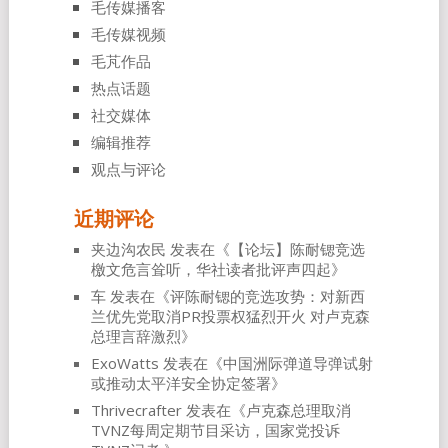
毛传媒播客
毛传媒视频
毛芃作品
热点话题
社交媒体
编辑推荐
观点与评论
近期评论
夹边沟农民
发表在《
【论坛】陈耐锶竞选
檄文危言耸听，华社读者批评声四起
》
车
发表在《
评陈耐锶的竞选攻势：对新西
兰优先党取消PR投票权猛烈开火 对卢克森
总理言辞激烈
》
ExoWatts
发表在《
中国洲际弹道导弹试射
或推动太平洋安全协定签署
》
Thrivecrafter
发表在《
卢克森总理取消
TVNZ每周定期节目采访，国家党投诉