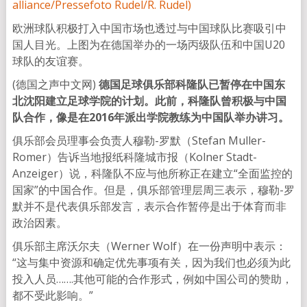
欧洲球队积极打入中国市场也透过与中国球队比赛吸引中
国人目光。上图为在德国举办的一场丙级队伍和中国U20
球队的友谊赛。
(德国之声中文网)
德国足球俱乐部科隆队已暂停在中国东
北沈阳建立足球学院的计划。此前，科隆队曾积极与中国
队合作，像是在2016年派出学院教练为中国队举办讲习。
俱乐部会员理事会负责人穆勒-罗默（Stefan Muller-
Romer）告诉当地报纸科隆城市报（Kolner Stadt-
Anzeiger）说，科隆队不应与他所称正在建立“全面监控的
国家”的中国合作。但是，俱乐部管理层周三表示，穆勒-罗
默并不是代表俱乐部发言，表示合作暂停是出于体育而非
政治因素。
俱乐部主席沃尔夫（Werner Wolf）在一份声明中表示：
“这与集中资源和确定优先事项有关，因为我们也必须为此
投入人员…….其他可能的合作形式，例如中国公司的赞助，
都不受此影响。”