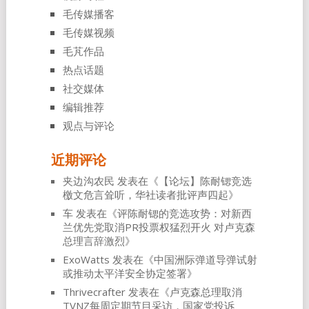
毛传媒播客
毛传媒视频
毛芃作品
热点话题
社交媒体
编辑推荐
观点与评论
近期评论
夹边沟农民
发表在《
【论坛】陈耐锶竞选
檄文危言耸听，华社读者批评声四起
》
车
发表在《
评陈耐锶的竞选攻势：对新西
兰优先党取消PR投票权猛烈开火 对卢克森
总理言辞激烈
》
ExoWatts
发表在《
中国洲际弹道导弹试射
或推动太平洋安全协定签署
》
Thrivecrafter
发表在《
卢克森总理取消
TVNZ每周定期节目采访，国家党投诉