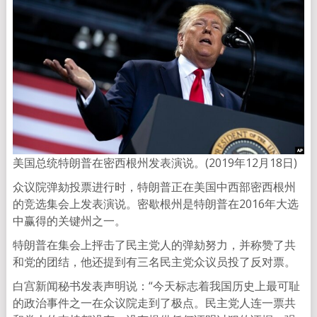
美国总统特朗普在密西根州发表演说。(2019年12月18日)
众议院弹劾投票进行时，特朗普正在美国中西部密西根州
的竞选集会上发表演说。密歇根州是特朗普在2016年大选
中赢得的关键州之一。
特朗普在集会上抨击了民主党人的弹劾努力，并称赞了共
和党的团结，他还提到有三名民主党众议员投了反对票。
白宫新闻秘书发表声明说：“今天标志着我国历史上最可耻
的政治事件之一在众议院走到了极点。民主党人连一票共