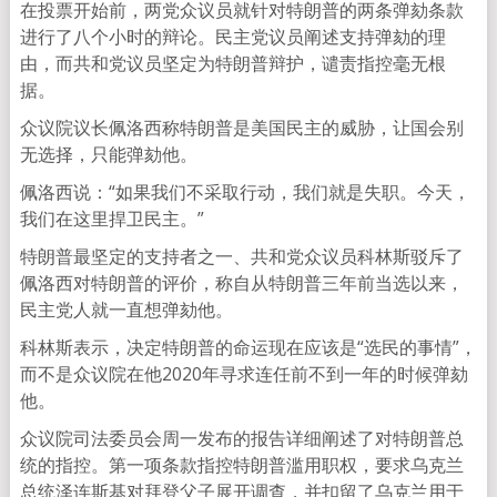
在投票开始前，两党众议员就针对特朗普的两条弹劾条款
进行了八个小时的辩论。民主党议员阐述支持弹劾的理
由，而共和党议员坚定为特朗普辩护，谴责指控毫无根
据。
众议院议长佩洛西称特朗普是美国民主的威胁，让国会别
无选择，只能弹劾他。
佩洛西说：“如果我们不采取行动，我们就是失职。今天，
我们在这里捍卫民主。”
特朗普最坚定的支持者之一、共和党众议员科林斯驳斥了
佩洛西对特朗普的评价，称自从特朗普三年前当选以来，
民主党人就一直想弹劾他。
科林斯表示，决定特朗普的命运现在应该是“选民的事情”，
而不是众议院在他2020年寻求连任前不到一年的时候弹劾
他。
众议院司法委员会周一发布的报告详细阐述了对特朗普总
统的指控。第一项条款指控特朗普滥用职权，要求乌克兰
总统泽连斯基对拜登父子展开调查，并扣留了乌克兰用于