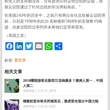
和党人的支持都没有，没有提供任何证明过犯的证据，强
推众议院通过了针对总统的非法弹劾条款。”
在美国243年的历史中，之前只有两位在任总统被众议院弹
劾，分别是1998年的比尔·克林顿和1868年的安德鲁·约翰
逊，但参议院经过审判并未将他们定罪和罢免。
（美国之音）
Facebook
LinkedIn
Twitter
Email
WhatsApp
分
享
标签:
看世界
2018哪国游客在新西兰花钱最多？澳洲人第一，中国
人第二
没有评论
|
2 月 21, 2019
继微软宣布将关闭领英后，雅虎宣布退出中国大陆
没有评论
|
3 月 22, 2022