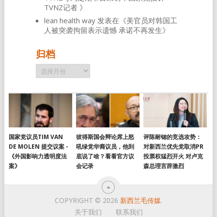
TVNZ记者
》
lean health way
发表在《
美官员对韩国工
人被突袭拘留表示遗憾 承诺不再发生
》
归档
归
档
国家党议员TIM VAN
彼得斯国会辩论席上怒
评陈耐锶的竞选攻势：
DE MOLEN 提交议案 -
吼绿党华裔议员，他到
对新西兰优先党取消PR
《外国影响力透明度法
底说了啥？看看官方议
投票权猛烈开火 对卢克
案》
会记录
森总理言辞激烈
COPYRIGHT © 2026
新西兰毛传媒
.
关于我们
联系我们