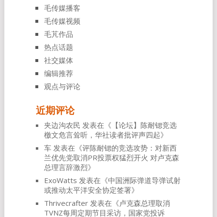
毛传媒播客
毛传媒视频
毛芃作品
热点话题
社交媒体
编辑推荐
观点与评论
近期评论
夹边沟农民
发表在《
【论坛】陈耐锶竞选
檄文危言耸听，华社读者批评声四起
》
车
发表在《
评陈耐锶的竞选攻势：对新西
兰优先党取消PR投票权猛烈开火 对卢克森
总理言辞激烈
》
ExoWatts
发表在《
中国洲际弹道导弹试射
或推动太平洋安全协定签署
》
Thrivecrafter
发表在《
卢克森总理取消
TVNZ每周定期节目采访，国家党投诉