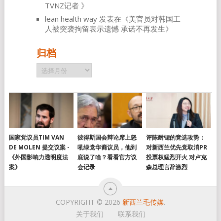
TVNZ记者
》
lean health way
发表在《
美官员对韩国工
人被突袭拘留表示遗憾 承诺不再发生
》
归档
归
档
国家党议员TIM VAN
彼得斯国会辩论席上怒
评陈耐锶的竞选攻势：
DE MOLEN 提交议案 -
吼绿党华裔议员，他到
对新西兰优先党取消PR
《外国影响力透明度法
底说了啥？看看官方议
投票权猛烈开火 对卢克
案》
会记录
森总理言辞激烈
COPYRIGHT © 2026
新西兰毛传媒
.
关于我们
联系我们