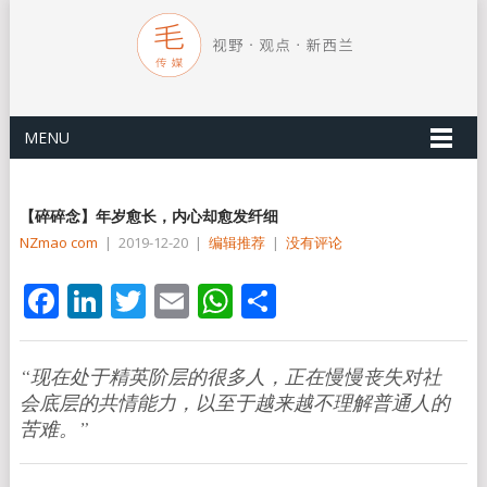
MENU
【碎碎念】年岁愈长，内心却愈发纤细
NZmao com
|
2019-12-20
|
编辑推荐
|
没有评论
Facebook
LinkedIn
Twitter
Email
WhatsApp
分
享
“现在处于精英阶层的很多人，正在慢慢丧失对社
会底层的共情能力，以至于越来越不理解普通人的
苦难。”