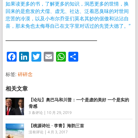
如果读更多的书，了解更多的知识，洞悉更多的世情，换
回来的是愈发的犬儒、虚无、社达、泛着恶臭味的对世间
悲苦的冷漠，以及小布尔乔亚们莫名其妙的倨傲和沾沾自
喜，那未免也太侮辱自己在文字里对话过的先贤大德了。”
Facebook
LinkedIn
Twitter
Email
WhatsApp
分
享
标签:
碎碎念
【论坛】奥巴马和川普：一个是虚的美好 一个是实的
骨感
3 条评论
|
10 月 29, 2019
【桃源诗社 · 李青】海韵三首
没有评论
|
4 月 3, 2017