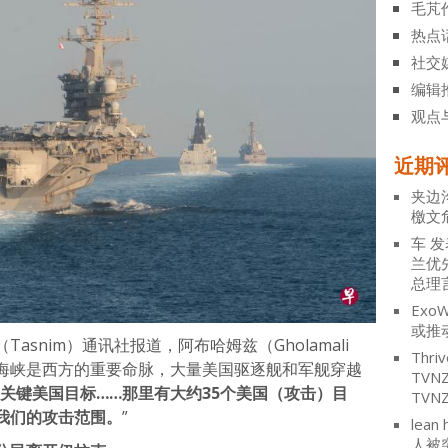
毛芃
热点
社交
编辑
观点
近期
夹边
檄文
车
发
兰优
总理
ExoW
或推
snim）通讯社报道，阿布哈姆兹（Gholamali
Thriv
尔木兹海峡是西方的重要命脉，大量美国驱逐舰和军舰穿越
TV
关键美国目标……那里有大约35个美国（攻击）目
TVN
我们的攻击范围。
”
lean 
人被