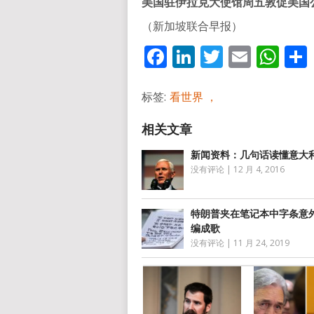
美国驻伊拉克大使馆周五敦促美国
（新加坡联合早报）
Facebook
LinkedIn
Twitter
Email
Wh
标签:
看世界 ，
新闻资料：几句话读懂意大
没有评论
|
12 月 4, 2016
特朗普夹在笔记本中字条意外
编成歌
没有评论
|
11 月 24, 2019