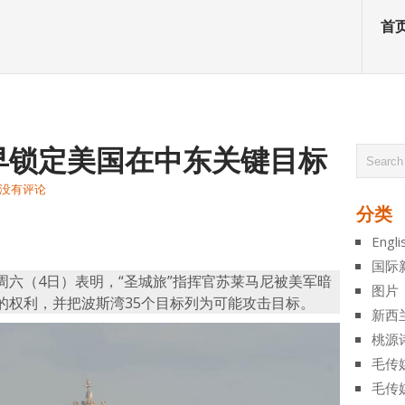
首
早锁定美国在中东关键目标
没有评论
分类
atsApp
分
Engli
享
国际
六（4日）表明，“圣城旅”指挥官苏莱马尼被美军暗
图片
的权利，并把波斯湾35个目标列为可能攻击目标。
新西
桃源
毛传
毛传