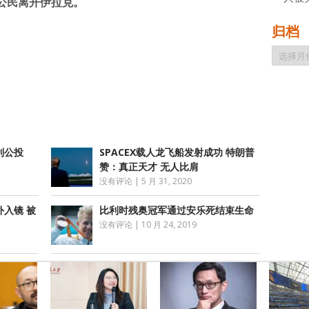
公民离开伊拉克。
归档
atsApp
分
归
档
享
利公投
SPACEX载人龙飞船发射成功 特朗普
赞：真正天才 无人比肩
没有评论
|
5 月 31, 2020
入镜 被
比利时残奥冠军通过安乐死结束生命
没有评论
|
10 月 24, 2019