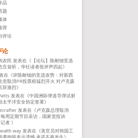
作品
话题
媒体
推荐
与评论
评论
沟农民
发表在《
【论坛】陈耐锶竞选
危言耸听，华社读者批评声四起
》
表在《
评陈耐锶的竞选攻势：对新西
先党取消PR投票权猛烈开火 对卢克森
言辞激烈
》
atts
发表在《
中国洲际弹道导弹试射
动太平洋安全协定签署
》
ecrafter
发表在《
卢克森总理取消
NZ每周定期节目采访，国家党投诉
Z记者
》
health way
发表在《
美官员对韩国工
突袭拘留表示遗憾 承诺不再发生
》