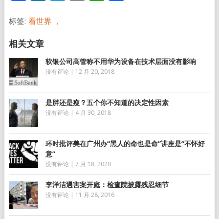
享
标签:
看世界 ，
软银公司高管称不用华为设备在技术层面没有影响
没有评论
|
12 月 20, 2018
是胖还是瘦？五个你不知道的决定性因素
没有评论
|
4 月 30, 2018
环时批评美在广州办“黑人的命也是命”讲座是“不怀好
意”
没有评论
|
7 月 18, 2020
李洋洁遇害案开庭：检查院披露残忍细节
没有评论
|
11 月 28, 2016