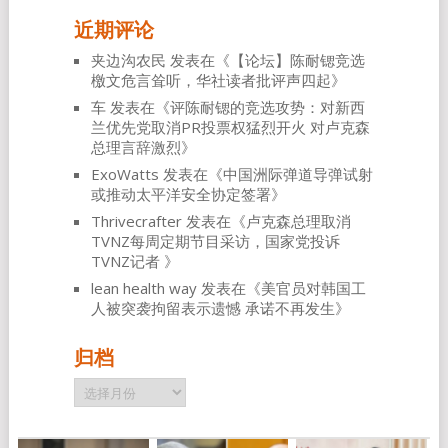
近期评论
夹边沟农民
发表在《
【论坛】陈耐锶竞选
檄文危言耸听，华社读者批评声四起
》
车
发表在《
评陈耐锶的竞选攻势：对新西
兰优先党取消PR投票权猛烈开火 对卢克森
总理言辞激烈
》
ExoWatts
发表在《
中国洲际弹道导弹试射
或推动太平洋安全协定签署
》
Thrivecrafter
发表在《
卢克森总理取消
TVNZ每周定期节目采访，国家党投诉
TVNZ记者
》
lean health way
发表在《
美官员对韩国工
人被突袭拘留表示遗憾 承诺不再发生
》
归档
归
档