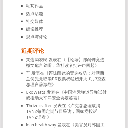
毛芃作品
热点话题
社交媒体
编辑推荐
观点与评论
近期评论
夹边沟农民
发表在《
【论坛】陈耐锶竞选
檄文危言耸听，华社读者批评声四起
》
车
发表在《
评陈耐锶的竞选攻势：对新西
兰优先党取消PR投票权猛烈开火 对卢克森
总理言辞激烈
》
ExoWatts
发表在《
中国洲际弹道导弹试射
或推动太平洋安全协定签署
》
Thrivecrafter
发表在《
卢克森总理取消
TVNZ每周定期节目采访，国家党投诉
TVNZ记者
》
lean health way
发表在《
美官员对韩国工