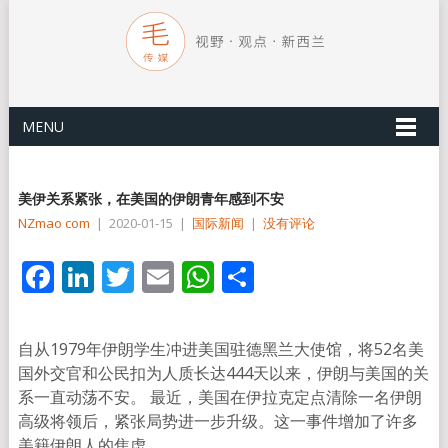
MENU
美伊关系紧张，在美国的伊朗青年感到不安
NZmao com
|
2020-01-15
|
国际新闻
|
没有评论
Facebook
LinkedIn
Twitter
Email
WhatsApp
分
享
自从1979年伊朗学生冲进美国驻德黑兰大使馆，将52名美
国外交官和公民扣为人质长达444天以来，伊朗与美国的关
系一直动荡不安。 最近，美国在伊拉克定点清除一名伊朗
高级将领后，紧张局势进一步升级。这一事件增加了许多
美籍伊朗人的焦虑。