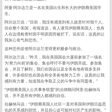
阿曼·阿尔达兰是一名在美国出生和长大的伊朗裔美国学
生。
阿尔达兰说：“目前，我没有感觉到有人故意针对我个人。
但在整个美国，有报道说，有人谩骂伊朗裔美国人；也有
人在边境检查时因不明原因而被拦下。说实话，这真的让
我灰心丧气和悲伤。”
这种悲伤促使阿尔达兰变得更积极参与政治。
阿尔达兰说：“昨天，我在美国国会大厦前参加了一场名
为‘努力向前’的集会。集会呼吁不要与伊朗开战。参加集
会，并且了解到，我们在国会以及全美各地有很多支持
者，许多组织也在国会和全美各地努力工作，这真的让我
感到有力量，知道我在争取正义的斗争中有同盟者。”
“伊朗裔美国人公共事务联盟”的法律顾问阿里·拉赫纳马
说，并不是所有伊朗人都感到自信。
拉赫纳马说：“伊朗裔美国人社区一直对美国和伊朗日益恶
化的关系感到担忧，并且担心这可能对社区产生的影响。”