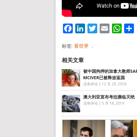
Facebook
LinkedIn
Twitter
Email
Wh
标签:
看世界 ，
被中国拘押的加拿大教师SAR
MCIVER已被释放返国
没有评论
|
12 月 29, 2018
澳大利亚宣布考拉濒临灭绝
没有评论
|
5 月 18, 2019