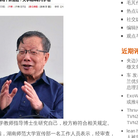
毛芃
热点
社交
编辑
观点
近期
夹边
檄文
车
发
兰优
总理
ExoW
或推
Thriv
TV
TVN
大学教师指导博士生研究自己，校方称符合相关规定。
lean 
息指，湖南师范大学宣传部一名工作人员表示，经审查，
人被