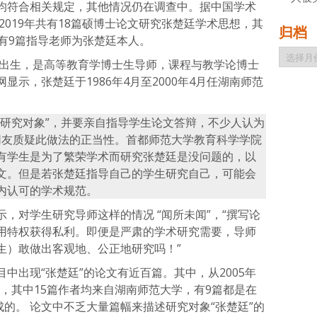
均符合相关规定，其他情况仍在调查中。据中国学术
2019年共有18篇硕博士论文研究张楚廷学术思想，其
归档
有9篇指导老师为张楚廷本人。
归
年出生，是高等教育学博士生导师，课程与教学论博士
档
示，张楚廷于1986年4月至2000年4月任湖南师范
“研究对象”，并要亲自指导学生论文答辩，不少人认为
多网友质疑此做法的正当性。首都师范大学教育科学学院
有学生是为了繁荣学术而研究张楚廷是没问题的，以
文。但是若张楚廷指导自己的学生研究自己，可能会
内认可的学术规范。
，对学生研究导师这样的情况 “闻所未闻”，“撰写论
用特权获得私利。即便是严肃的学术研究需要，导师
生）敢做出客观地、公正地研究吗！”
中出现“张楚廷”的论文有近百篇。其中，从2005年
8篇，其中15篇作者均来自湖南师范大学，有9篇都是在
成的。 论文中不乏大量篇幅来描述研究对象“张楚廷”的