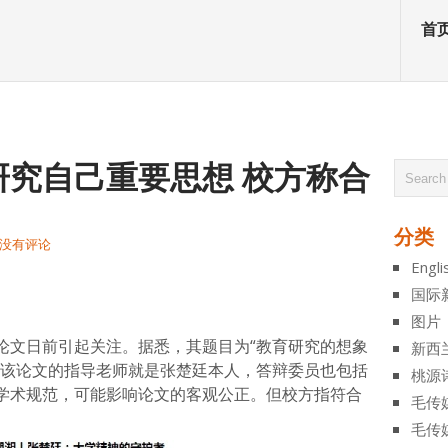
首
研究自己重要思想 校方称合
分类
没有评论
Engli
atsApp
分
国际
享
图片
论文日前引起关注。据悉，其题目为“教育研究的想象
新西
而该论文的指导老师就是张楚廷本人，答辩委员也包括
桃源
学术规范，可能影响论文的客观公正。但校方指符合
毛传
毛传