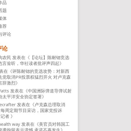
作品
话题
媒体
推荐
与评论
评论
沟农民
发表在《
【论坛】陈耐锶竞选
危言耸听，华社读者批评声四起
》
表在《
评陈耐锶的竞选攻势：对新西
先党取消PR投票权猛烈开火 对卢克森
言辞激烈
》
atts
发表在《
中国洲际弹道导弹试射
动太平洋安全协定签署
》
ecrafter
发表在《
卢克森总理取消
NZ每周定期节目采访，国家党投诉
Z记者
》
health way
发表在《
美官员对韩国工
突袭拘留表示遗憾 承诺不再发生
》