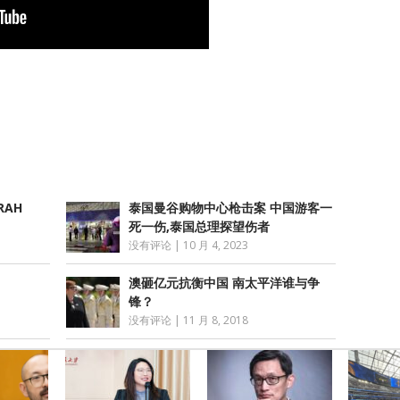
atsApp
分
享
AH
泰国曼谷购物中心枪击案 中国游客一
死一伤,泰国总理探望伤者
没有评论
|
10 月 4, 2023
澳砸亿元抗衡中国 南太平洋谁与争
锋？
没有评论
|
11 月 8, 2018