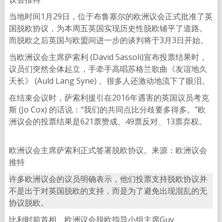
当地时间1月29日，位于布鲁塞尔的欧洲议会正式批准了英
国脱欧协议，为本周五英国实现历史性脱欧铺平了道路。
而脱欧之后英国与欧盟间进一步的谈判将于3月3日开始。
当欧洲议会主席萨索利 (David Sassoli)宣布投票结果时，
议员们突然全体起立，手牵手高唱苏格兰歌曲《友谊地久
天长》 (Auld Lang Syne) 。很多人还激动地流下了眼泪。
在结束会议时，萨索利援引在2016年遇害的英国议员考克
斯 (Jo Cox) 的话说：“我们的共同点比分歧要多得多。”欧
洲议会的投票结果是621票赞成、49票反对、13票弃权。
欧洲议会主席萨索利正式签署脱欧协议。来源：欧洲议会
推特
许多欧洲议会的议员明确表示，他们投票支持脱欧协议并
不是出于对英国脱欧的支持，而是为了避免出现混乱的无
协议脱欧。
比利时前首相、欧洲议会脱欧指导小组主席Guy