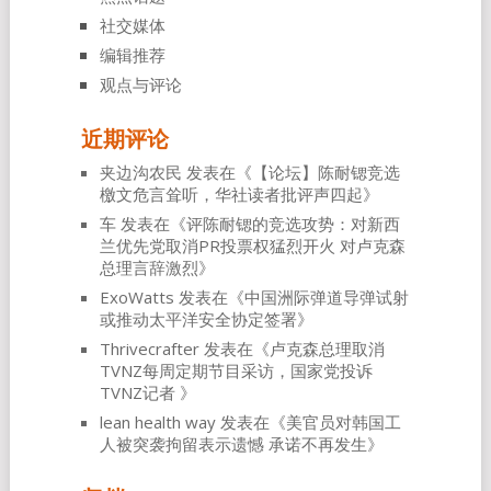
社交媒体
编辑推荐
观点与评论
近期评论
夹边沟农民
发表在《
【论坛】陈耐锶竞选
檄文危言耸听，华社读者批评声四起
》
车
发表在《
评陈耐锶的竞选攻势：对新西
兰优先党取消PR投票权猛烈开火 对卢克森
总理言辞激烈
》
ExoWatts
发表在《
中国洲际弹道导弹试射
或推动太平洋安全协定签署
》
Thrivecrafter
发表在《
卢克森总理取消
TVNZ每周定期节目采访，国家党投诉
TVNZ记者
》
lean health way
发表在《
美官员对韩国工
人被突袭拘留表示遗憾 承诺不再发生
》