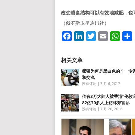
改变膳食结构可以有效地减肥，也可
（俄罗斯卫星通讯社）
Facebook
LinkedIn
Twitter
Email
Wh
熊猫为何是黑白色的？ 专
和交流
没有评论
|
3 月 6, 2017
传有3万大陆人被香港“伦敦
82亿30多人上访林郑官邸
没有评论
|
7 月 20, 2018