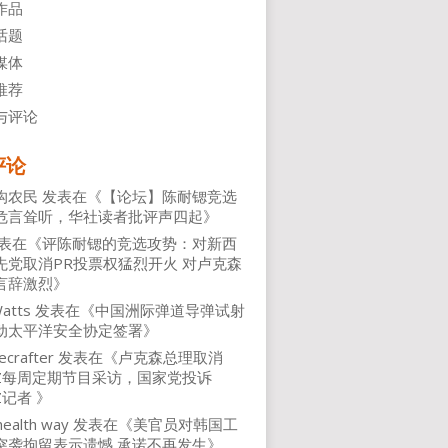
作品
话题
媒体
推荐
与评论
评论
沟农民
发表在《
【论坛】陈耐锶竞选
危言耸听，华社读者批评声四起
》
表在《
评陈耐锶的竞选攻势：对新西
先党取消PR投票权猛烈开火 对卢克森
言辞激烈
》
atts
发表在《
中国洲际弹道导弹试射
动太平洋安全协定签署
》
ecrafter
发表在《
卢克森总理取消
NZ每周定期节目采访，国家党投诉
Z记者
》
health way
发表在《
美官员对韩国工
突袭拘留表示遗憾 承诺不再发生
》