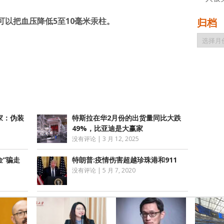
以把血压降低5至10毫米汞柱。
归档
归
档
atsApp
分
享
家：伪装
特斯拉在华2月份的出货量同比大跌
49%，比亚迪是大赢家
没有评论
|
3 月 12, 2025
金”骗走
特朗普:疫情伤害超越珍珠港和911
没有评论
|
5 月 7, 2020