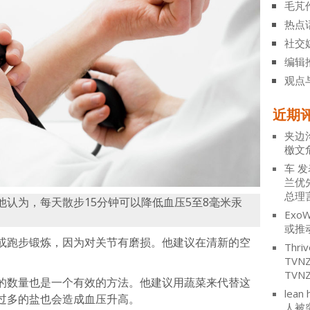
毛芃
热点
社交
编辑
观点
近期
夹边
檄文
车
发
兰优
总理
认为，每天散步15分钟可以降低血压5至8毫米汞
ExoW
或推
或跑步锻炼，因为对关节有磨损。他建议在清新的空
Thriv
TV
TVN
的数量也是一个有效的方法。他建议用蔬菜来代替这
lean 
过多的盐也会造成血压升高。
人被