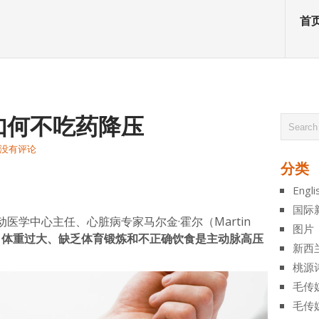
首
如何不吃药降压
没有评论
分类
atsApp
分
Engli
享
国际
医学中心主任、心脏病专家马尔金·霍尔（Martin
图片
，
体重过大、缺乏体育锻炼和不正确饮食是主动脉高压
新西
桃源
毛传
毛传