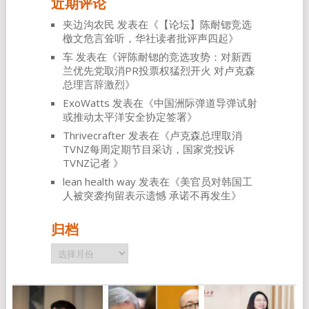
近期评论
夹边沟农民
发表在《
【论坛】陈耐锶竞选
檄文危言耸听，华社读者批评声四起
》
车
发表在《
评陈耐锶的竞选攻势：对新西
兰优先党取消PR投票权猛烈开火 对卢克森
总理言辞激烈
》
ExoWatts
发表在《
中国洲际弹道导弹试射
或推动太平洋安全协定签署
》
Thrivecrafter
发表在《
卢克森总理取消
TVNZ每周定期节目采访，国家党投诉
TVNZ记者
》
lean health way
发表在《
美官员对韩国工
人被突袭拘留表示遗憾 承诺不再发生
》
归档
归
档