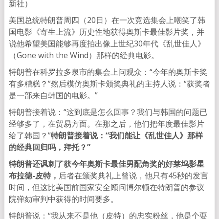
新社）
美国总统特朗普周四（20日）在一次竞选集会上嘲笑了韩
国电影《寄生上流》历史性地获得奥斯卡最佳影片奖，并
说他希望美国能够再度拍出像上世纪30年代《乱世佳人》
（Gone with the Wind）那样的经典电影。
特朗普在科罗拉多泉市的集会上问观众：“今年的奥斯卡奖
有多糟糕？”然后模仿奥斯卡颁奖典礼的主持人说：“获奖者
是一部来自韩国的电影。”
特朗普接着说：“这到底是怎么回事？我们与韩国的问题已
经够多了，在贸易方面。在那之后，他们把年度最佳影片
给了韩国？”
特朗普接着说：“我们能让《乱世佳人》那样
的经典回归吗，拜托？”
特朗普还讽刺了获今年奥斯卡最佳男配角奖的好莱坞影星
布拉德-皮特，
后者在颁奖典礼上曾说，他只有45秒的发言
时间，但这比美国前国家安全顾问博尔顿在特朗普的参议
院弹劾审判中获得的时间要多。
特朗普说：“我从来不是他（皮特）的忠实粉丝，他是个耍