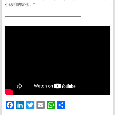
小聪明的家伙。”
Facebook
LinkedIn
Twitter
Email
WhatsApp
分
享