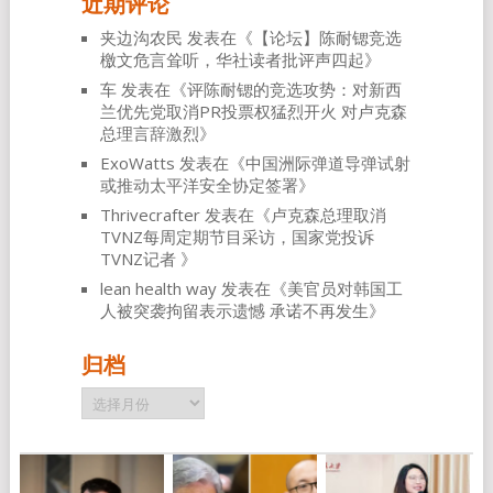
近期评论
夹边沟农民
发表在《
【论坛】陈耐锶竞选
檄文危言耸听，华社读者批评声四起
》
车
发表在《
评陈耐锶的竞选攻势：对新西
兰优先党取消PR投票权猛烈开火 对卢克森
总理言辞激烈
》
ExoWatts
发表在《
中国洲际弹道导弹试射
或推动太平洋安全协定签署
》
Thrivecrafter
发表在《
卢克森总理取消
TVNZ每周定期节目采访，国家党投诉
TVNZ记者
》
lean health way
发表在《
美官员对韩国工
人被突袭拘留表示遗憾 承诺不再发生
》
归档
归
档