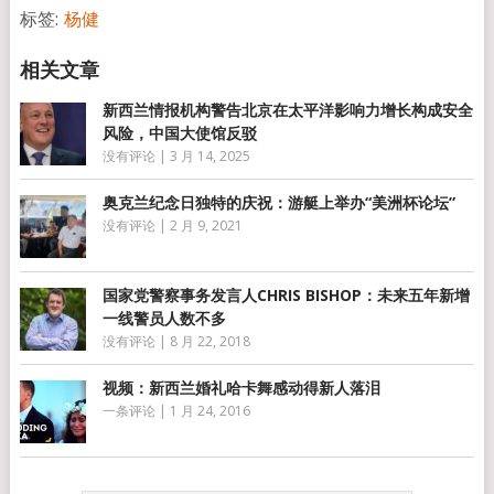
标签:
杨健
新西兰情报机构警告北京在太平洋影响力增长构成安全
风险，中国大使馆反驳
没有评论
|
3 月 14, 2025
奥克兰纪念日独特的庆祝：游艇上举办“美洲杯论坛”
没有评论
|
2 月 9, 2021
国家党警察事务发言人CHRIS BISHOP：未来五年新增
一线警员人数不多
没有评论
|
8 月 22, 2018
视频：新西兰婚礼哈卡舞感动得新人落泪
一条评论
|
1 月 24, 2016