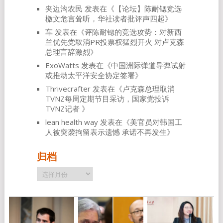
夹边沟农民
发表在《
【论坛】陈耐锶竞选
檄文危言耸听，华社读者批评声四起
》
车
发表在《
评陈耐锶的竞选攻势：对新西
兰优先党取消PR投票权猛烈开火 对卢克森
总理言辞激烈
》
ExoWatts
发表在《
中国洲际弹道导弹试射
或推动太平洋安全协定签署
》
Thrivecrafter
发表在《
卢克森总理取消
TVNZ每周定期节目采访，国家党投诉
TVNZ记者
》
lean health way
发表在《
美官员对韩国工
人被突袭拘留表示遗憾 承诺不再发生
》
归档
归
档