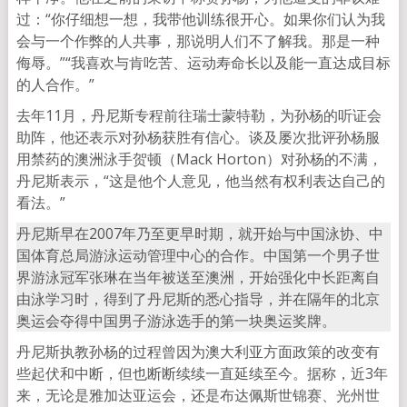
过：“你仔细想一想，我带他训练很开心。如果你们认为我
会与一个作弊的人共事，那说明人们不了解我。那是一种
侮辱。”“我喜欢与肯吃苦、运动寿命长以及能一直达成目标
的人合作。”
去年11月，丹尼斯专程前往瑞士蒙特勒，为孙杨的听证会
助阵，他还表示对孙杨获胜有信心。谈及屡次批评孙杨服
用禁药的澳洲泳手贺顿（Mack Horton）对孙杨的不满，
丹尼斯表示，“这是他个人意见，他当然有权利表达自己的
看法。”
丹尼斯早在2007年乃至更早时期，就开始与中国泳协、中
国体育总局游泳运动管理中心的合作。中国第一个男子世
界游泳冠军张琳在当年被送至澳洲，开始强化中长距离自
由泳学习时，得到了丹尼斯的悉心指导，并在隔年的北京
奥运会夺得中国男子游泳选手的第一块奥运奖牌。
丹尼斯执教孙杨的过程曾因为澳大利亚方面政策的改变有
些起伏和中断，但也断断续续一直延续至今。据称，近3年
来，无论是雅加达亚运会，还是布达佩斯世锦赛、光州世