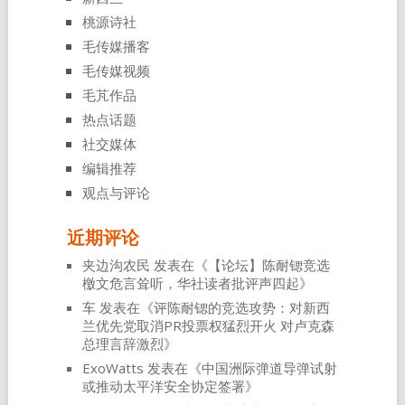
桃源诗社
毛传媒播客
毛传媒视频
毛芃作品
热点话题
社交媒体
编辑推荐
观点与评论
近期评论
夹边沟农民
发表在《
【论坛】陈耐锶竞选
檄文危言耸听，华社读者批评声四起
》
车
发表在《
评陈耐锶的竞选攻势：对新西
兰优先党取消PR投票权猛烈开火 对卢克森
总理言辞激烈
》
ExoWatts
发表在《
中国洲际弹道导弹试射
或推动太平洋安全协定签署
》