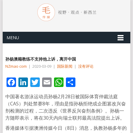
MENU
孙杨澳籍教练不支持他上诉，离开中国
NZmao com
|
2020-03-09
|
国际新闻
|
没有评论
Facebook
LinkedIn
Twitter
Email
WhatsApp
分
享
中国著名游泳运动员孙杨2月28日被国际体育仲裁法庭
（CAS）判处禁赛8年，理由是指孙杨拒绝或企图篡改兴奋
剂检测的过程，二次违反《世界反兴奋剂条例》。孙杨一
方随即表示，将在30天内向瑞士联邦最高法院提出上诉。
香港媒体引据澳洲传媒今日（8日）消息，执教孙杨多年的