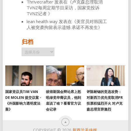
Thrivecrafter
发表在《
卢克森总理取消
TVNZ每周定期节目采访，国家党投诉
TVNZ记者
》
lean health way
发表在《
美官员对韩国工
人被突袭拘留表示遗憾 承诺不再发生
》
归档
归
档
国家党议员TIM VAN
彼得斯国会辩论席上怒
评陈耐锶的竞选攻势：
DE MOLEN 提交议案 -
吼绿党华裔议员，他到
对新西兰优先党取消PR
《外国影响力透明度法
底说了啥？看看官方议
投票权猛烈开火 对卢克
案》
会记录
森总理言辞激烈
COPYRIGHT © 2026
新西兰毛传媒
.