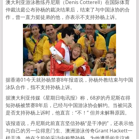
澳大利亚游泳教练丹尼斯（Denis Cotterell）在国际体育
仲裁法庭公布孙杨的裁决结果后，结束了与中国泳协的合
作，曾一直力挺徒弟的他，亦表示不支持孙杨上诉。
据香港01今天就孙杨禁赛8年报道说，孙杨外教结束与中国
泳队合作，指不支持孙杨上诉。
据澳大利亚传媒《星期日电讯报》称，68岁的丹尼斯在得
知孙杨被禁赛8年后，已经与中国游泳协会解约。当被问及
是否支持孙杨上诉时，他直言：“不！” 但并未解释原因。
该报道说，丹尼斯此前直言坚信孙杨“是干净的”，还表示他
与自己的另一位得意门生、澳洲游泳传奇Grant Hackett一
样干净。他在之前的采访中称赞孙杨，为他遭受的非议难