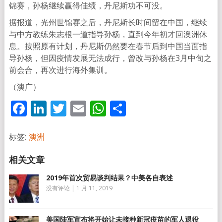
锦赛，孙杨继续赢得佳绩，丹尼斯功不可没。
据报道，光州世锦赛之后，丹尼斯长时间留在中国，继续
与中方教练朱志根一道指导孙杨，直到今年初才回澳洲休
息。按照原有计划，丹尼斯仍然要在春节后到中国当面指
导孙杨，但因疫情发展无法成行，曾改与孙杨在3月中旬之
前会合，再次进行海外集训。
（澳广）
Facebook
LinkedIn
Twitter
Email
WhatsApp
分
享
标签:
澳洲
2019年首次贸易谈判结果？中美各自表述
没有评论
|
1 月 11, 2019
美国陆军宣布将开始让未接种新冠疫苗的军人退役