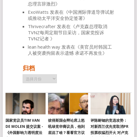
总理言辞激烈
》
ExoWatts
发表在《
中国洲际弹道导弹试射
或推动太平洋安全协定签署
》
Thrivecrafter
发表在《
卢克森总理取消
TVNZ每周定期节目采访，国家党投诉
TVNZ记者
》
lean health way
发表在《
美官员对韩国工
人被突袭拘留表示遗憾 承诺不再发生
》
归档
归
档
国家党议员TIM VAN
彼得斯国会辩论席上怒
评陈耐锶的竞选攻势：
DE MOLEN 提交议案 -
吼绿党华裔议员，他到
对新西兰优先党取消PR
《外国影响力透明度法
底说了啥？看看官方议
投票权猛烈开火 对卢克