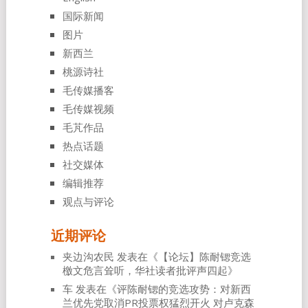
国际新闻
图片
新西兰
桃源诗社
毛传媒播客
毛传媒视频
毛芃作品
热点话题
社交媒体
编辑推荐
观点与评论
近期评论
夹边沟农民
发表在《
【论坛】陈耐锶竞选
檄文危言耸听，华社读者批评声四起
》
车
发表在《
评陈耐锶的竞选攻势：对新西
兰优先党取消PR投票权猛烈开火 对卢克森