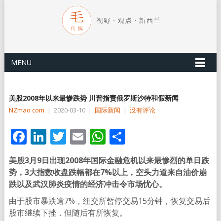
MENU
美股2008年以来最惨跌势 川普指责俄罗斯沙特和假新闻
NZmao com
|
2020-03-10
|
国际新闻
|
没有评论
Facebook
LinkedIn
Twitter
Email
WhatsApp
分
享
美股3月9日出现2008年国际金融危机以来最惨烈的单日跌
势，3大指数收盘跌幅都在7%以上，空头力道来自油价崩
跌以及武汉肺炎疫情的经济冲击令市场忧心。
由于股市暴跌逾7%，纽交所暂停交易15分钟，恢复交易后
股市继续下挫，但随后有所恢复。