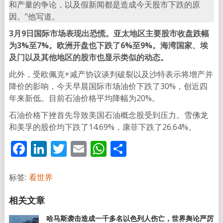
和产量的争论，以及假新闻都是造成今天股市下跌的原
因。”他写道。
3月9日国际市场表现出恐慌。亚太地区主要股市收盘跌幅
为3%至7%。欧洲开盘也下跌了6%至9%。海湾国家、埃
及门以及其他地区的股市也显示类似的动态。
此外，受欧佩克+减产协议谈判破裂以及沙特表示将增产并
降价的影响，今天早晨国际市场油价下跌了30%，创近四
年来新低。目前石油价格平均降幅为20%。
石油价格下挫首先导致美国石油概念股受到压力。雪佛龙
和美孚的股价均下跌了14.69%，康菲下跌了26.64%。
Facebook
LinkedIn
Twitter
Email
WhatsApp
分
享
标签:
看世界
哈马斯袭击造成一千多名以色列人伤亡，世界舆论严厉