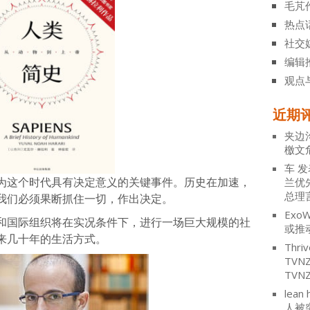
毛芃
热点
社交
编辑
观点
近期
夹边
檄文
车
发
为这个时代具有决定意义的关键事件。历史在加速，
兰优
总理
我们必须果断抓住一切，作出决定。
ExoW
和国际组织将在实况条件下，进行一场巨大规模的社
或推
来几十年的生活方式。
Thriv
TV
TVN
lean 
人被