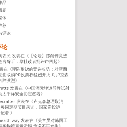
作品
话题
媒体
推荐
与评论
评论
沟农民
发表在《
【论坛】陈耐锶竞选
危言耸听，华社读者批评声四起
》
表在《
评陈耐锶的竞选攻势：对新西
先党取消PR投票权猛烈开火 对卢克森
言辞激烈
》
atts
发表在《
中国洲际弹道导弹试射
动太平洋安全协定签署
》
ecrafter
发表在《
卢克森总理取消
NZ每周定期节目采访，国家党投诉
Z记者
》
health way
发表在《
美官员对韩国工
突袭拘留表示遗憾 承诺不再发生
》