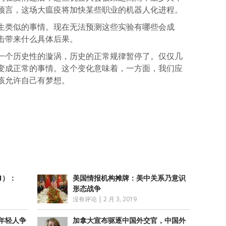
预言，这场大瘟疫将加快某些职业的机器人化进程。
生类似的事情。现在无法预测这些实验有哪些会成
击带来什么具体后果。
一个历史性的漩涡，历史的正常规律暂停了。仅仅几
变成正常的事情。这个变化意味着，一方面，我们应
该允许自己有梦想。
atsApp
分
享
1）：
美国情报机构摊牌：美中关系乃意识
形态战争
没有评论
|
2 月 3, 2019
年轻人争
加拿大宣布驱逐中国外交官，中国外