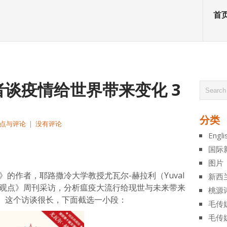
首
谈疫情给世界带来变化 3
分类
点与评论
|
没有评论
Engli
atsApp
分
国际
享
图片
》的作者，耶路撒冷大学教授尤瓦尔-赫拉利（Yuval
新西
受法国《观点》周刊采访，分析瘟疫大流行给现世与未来带来
桃源
。这个访谈很长，下面截选一小段：
毛传
毛传