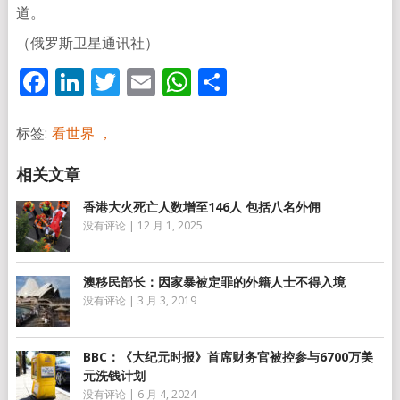
道。
（俄罗斯卫星通讯社）
Facebook
LinkedIn
Twitter
Email
WhatsApp
分
享
标签:
看世界 ，
香港大火死亡人数增至146人 包括八名外佣
没有评论
|
12 月 1, 2025
澳移民部长：因家暴被定罪的外籍人士不得入境
没有评论
|
3 月 3, 2019
BBC：《大纪元时报》首席财务官被控参与6700万美
元洗钱计划
没有评论
|
6 月 4, 2024