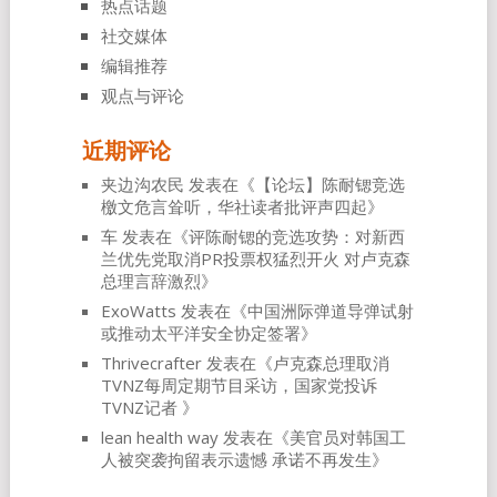
热点话题
社交媒体
编辑推荐
观点与评论
近期评论
夹边沟农民
发表在《
【论坛】陈耐锶竞选
檄文危言耸听，华社读者批评声四起
》
车
发表在《
评陈耐锶的竞选攻势：对新西
兰优先党取消PR投票权猛烈开火 对卢克森
总理言辞激烈
》
ExoWatts
发表在《
中国洲际弹道导弹试射
或推动太平洋安全协定签署
》
Thrivecrafter
发表在《
卢克森总理取消
TVNZ每周定期节目采访，国家党投诉
TVNZ记者
》
lean health way
发表在《
美官员对韩国工
人被突袭拘留表示遗憾 承诺不再发生
》