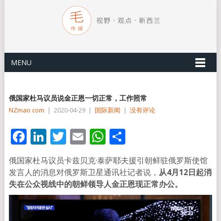
MENU
俄国家杜马议员说金正恩一切正常，工作照常
NZmao com
|
2020-04-29
|
国际新闻
|
没有评论
Facebook
LinkedIn
Twitter
Email
WhatsApp
分
享
俄国家杜马议员卡兹贝克·泰萨耶夫援引朝鲜驻俄罗斯使馆
发言人的消息对俄罗斯卫星通讯社记者说，
从4月12日起消
失在公众视线中的朝鲜领导人金正恩现正常办公。