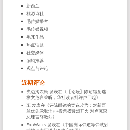
新西兰
桃源诗社
毛传媒播客
毛传媒视频
毛芃作品
热点话题
社交媒体
编辑推荐
观点与评论
近期评论
夹边沟农民
发表在《
【论坛】陈耐锶竞选
檄文危言耸听，华社读者批评声四起
》
车
发表在《
评陈耐锶的竞选攻势：对新西
兰优先党取消PR投票权猛烈开火 对卢克森
总理言辞激烈
》
ExoWatts
发表在《
中国洲际弹道导弹试射