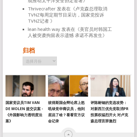
或推动太平洋安全协定签署
》
Thrivecrafter
发表在《
卢克森总理取消
TVNZ每周定期节目采访，国家党投诉
TVNZ记者
》
lean health way
发表在《
美官员对韩国工
人被突袭拘留表示遗憾 承诺不再发生
》
归档
归
档
国家党议员TIM VAN
彼得斯国会辩论席上怒
评陈耐锶的竞选攻势：
DE MOLEN 提交议案 -
吼绿党华裔议员，他到
对新西兰优先党取消PR
《外国影响力透明度法
底说了啥？看看官方议
投票权猛烈开火 对卢克
案》
会记录
森总理言辞激烈