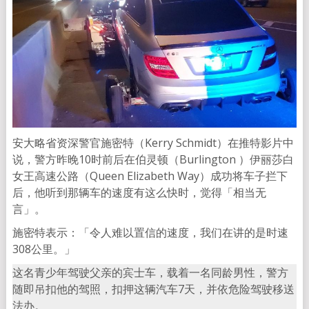
安大略省资深警官施密特（Kerry Schmidt）在推特影片中
说，警方昨晚10时前后在伯灵顿（Burlington ）伊丽莎白
女王高速公路（Queen Elizabeth Way）成功将车子拦下
后，他听到那辆车的速度有这么快时，觉得「相当无
言」。
施密特表示：「令人难以置信的速度，我们在讲的是时速
308公里。」
这名青少年驾驶父亲的宾士车，载着一名同龄男性，警方
随即吊扣他的驾照，扣押这辆汽车7天，并依危险驾驶移送
法办。