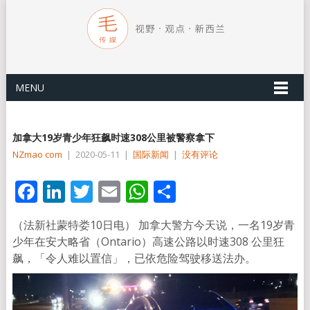
MENU
加拿大19岁青少年狂飙时速308公里被警察拿下
NZmao com
|
2020-05-11
|
国际新闻
|
没有评论
Facebook
LinkedIn
Twitter
Email
WhatsApp
分
享
（法新社蒙特娄10日电） 加拿大警方今天说，一名19岁青
少年在安大略省（Ontario）高速公路以时速308 公里狂
飙，「令人难以置信」，已依危险驾驶移送法办。