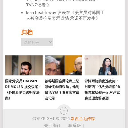
TVNZ记者
》
lean health way
发表在《
美官员对韩国工
人被突袭拘留表示遗憾 承诺不再发生
》
归档
归
档
国家党议员TIM VAN
彼得斯国会辩论席上怒
评陈耐锶的竞选攻势：
DE MOLEN 提交议案 -
吼绿党华裔议员，他到
对新西兰优先党取消PR
《外国影响力透明度法
底说了啥？看看官方议
投票权猛烈开火 对卢克
案》
会记录
森总理言辞激烈
COPYRIGHT © 2026
新西兰毛传媒
.
关于我们
联系我们