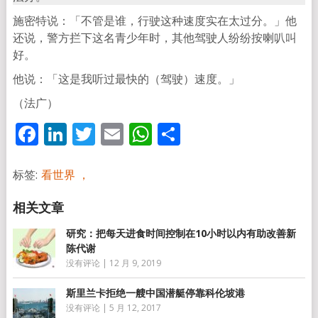
施密特说：「不管是谁，行驶这种速度实在太过分。」他
还说，警方拦下这名青少年时，其他驾驶人纷纷按喇叭叫
好。
他说：「这是我听过最快的（驾驶）速度。」
（法广）
Facebook
LinkedIn
Twitter
Email
WhatsApp
分
享
标签:
看世界 ，
研究：把每天进食时间控制在10小时以内有助改善新
陈代谢
没有评论
|
12 月 9, 2019
斯里兰卡拒绝一艘中国潜艇停靠科伦坡港
没有评论
|
5 月 12, 2017