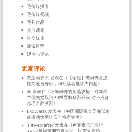
毛传媒播客
毛传媒视频
毛芃作品
热点话题
社交媒体
编辑推荐
观点与评论
近期评论
夹边沟农民
发表在《
【论坛】陈耐锶竞选
檄文危言耸听，华社读者批评声四起
》
车
发表在《
评陈耐锶的竞选攻势：对新西
兰优先党取消PR投票权猛烈开火 对卢克森
总理言辞激烈
》
ExoWatts
发表在《
中国洲际弹道导弹试射
或推动太平洋安全协定签署
》
Thrivecrafter
发表在《
卢克森总理取消
TVNZ每周定期节目采访，国家党投诉