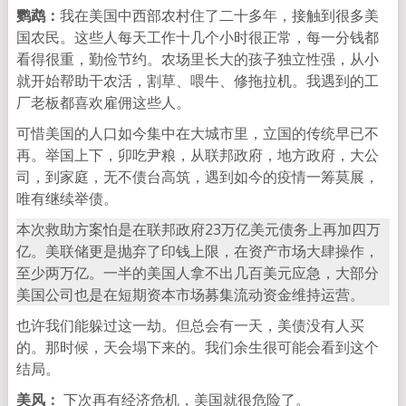
鹦鹉：
我在美国中西部农村住了二十多年，接触到很多美
国农民。这些人每天工作十几个小时很正常，每一分钱都
看得很重，勤俭节约。农场里长大的孩子独立性强，从小
就开始帮助干农活，割草、喂牛、修拖拉机。我遇到的工
厂老板都喜欢雇佣这些人。
可惜美国的人口如今集中在大城市里，立国的传统早已不
再。举国上下，卯吃尹粮，从联邦政府，地方政府，大公
司，到家庭，无不债台高筑，遇到如今的疫情一筹莫展，
唯有继续举债。
本次救助方案怕是在联邦政府23万亿美元债务上再加四万
亿。美联储更是抛弃了印钱上限，在资产市场大肆操作，
至少两万亿。一半的美国人拿不出几百美元应急，大部分
美国公司也是在短期资本市场募集流动资金维持运营。
也许我们能躲过这一劫。但总会有一天，美债没有人买
的。那时候，天会塌下来的。我们余生很可能会看到这个
结局。
美风：
下次再有经济危机，美国就很危险了。