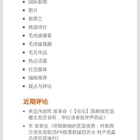
国际新闻
图片
新西兰
桃源诗社
毛传媒播客
毛传媒视频
毛芃作品
热点话题
社交媒体
编辑推荐
观点与评论
近期评论
夹边沟农民
发表在《
【论坛】陈耐锶竞选
檄文危言耸听，华社读者批评声四起
》
车
发表在《
评陈耐锶的竞选攻势：对新西
兰优先党取消PR投票权猛烈开火 对卢克森
总理言辞激烈
》