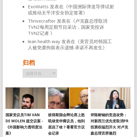
ExoWatts
发表在《
中国洲际弹道导弹试射
或推动太平洋安全协定签署
》
Thrivecrafter
发表在《
卢克森总理取消
TVNZ每周定期节目采访，国家党投诉
TVNZ记者
》
lean health way
发表在《
美官员对韩国工
人被突袭拘留表示遗憾 承诺不再发生
》
归档
归
档
国家党议员TIM VAN
彼得斯国会辩论席上怒
评陈耐锶的竞选攻势：
DE MOLEN 提交议案 -
吼绿党华裔议员，他到
对新西兰优先党取消PR
《外国影响力透明度法
底说了啥？看看官方议
投票权猛烈开火 对卢克
案》
会记录
森总理言辞激烈