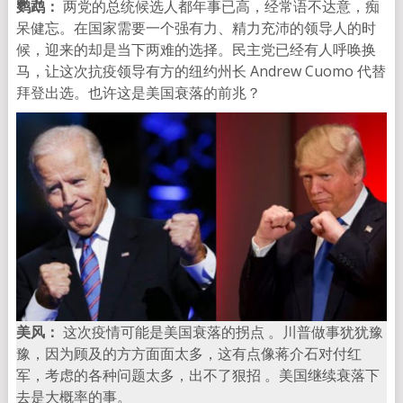
鹦鹉：
两党的总统候选人都年事已高，经常语不达意，痴
呆健忘。在国家需要一个强有力、精力充沛的领导人的时
候，迎来的却是当下两难的选择。民主党已经有人呼唤换
马，让这次抗疫领导有方的纽约州长 Andrew Cuomo 代替
拜登出选。也许这是美国衰落的前兆？
美风：
这次疫情可能是美国衰落的拐点 。川普做事犹犹豫
豫，因为顾及的方方面面太多，这有点像蒋介石对付红
军，考虑的各种问题太多，出不了狠招 。美国继续衰落下
去是大概率的事。