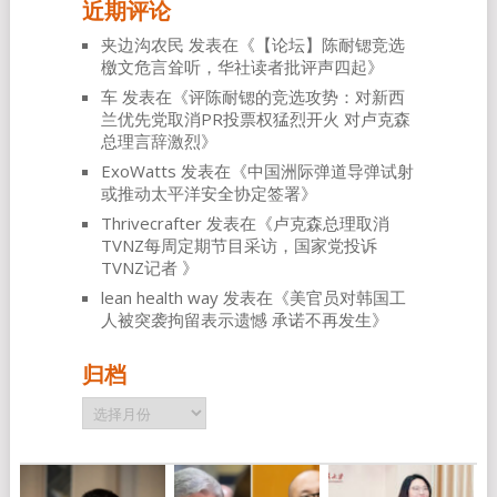
近期评论
夹边沟农民
发表在《
【论坛】陈耐锶竞选
檄文危言耸听，华社读者批评声四起
》
车
发表在《
评陈耐锶的竞选攻势：对新西
兰优先党取消PR投票权猛烈开火 对卢克森
总理言辞激烈
》
ExoWatts
发表在《
中国洲际弹道导弹试射
或推动太平洋安全协定签署
》
Thrivecrafter
发表在《
卢克森总理取消
TVNZ每周定期节目采访，国家党投诉
TVNZ记者
》
lean health way
发表在《
美官员对韩国工
人被突袭拘留表示遗憾 承诺不再发生
》
归档
归
档