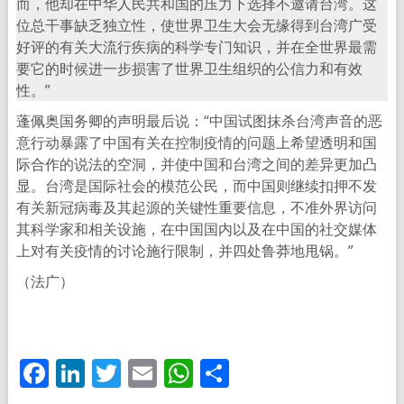
而，他却在中华人民共和国的压力下选择不邀请台湾。这
位总干事缺乏独立性，使世界卫生大会无缘得到台湾广受
好评的有关大流行疾病的科学专门知识，并在全世界最需
要它的时候进一步损害了世界卫生组织的公信力和有效
性。”
蓬佩奥国务卿的声明最后说：“中国试图抹杀台湾声音的恶
意行动暴露了中国有关在控制疫情的问题上希望透明和国
际合作的说法的空洞，并使中国和台湾之间的差异更加凸
显。台湾是国际社会的模范公民，而中国则继续扣押不发
有关新冠病毒及其起源的关键性重要信息，不准外界访问
其科学家和相关设施，在中国国内以及在中国的社交媒体
上对有关疫情的讨论施行限制，并四处鲁莽地甩锅。”
（法广）
Facebook
LinkedIn
Twitter
Email
WhatsApp
分
享