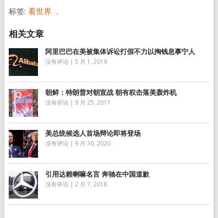
标签:
看世界 ，
阿里巴巴在美被集体诉讼打假不力以掏钱息事宁人
没有评论
|
5 月 1, 2019
朝鲜：特朗普对朝宣战 朝有权击落美轰炸机
没有评论
|
9 月 25, 2017
美总统候选人首场辩论即将登场
没有评论
|
9 月 30, 2020
引用达赖喇嘛名言 奔驰在中国道歉
没有评论
|
2 月 7, 2018