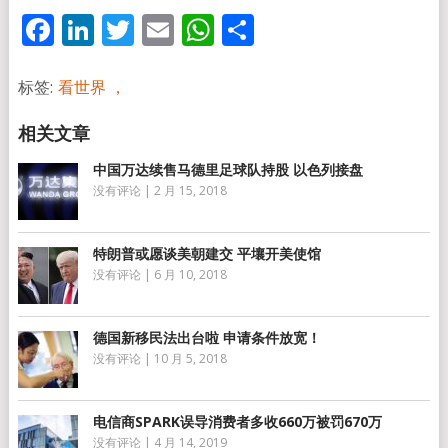
Facebook
LinkedIn
Twitter
Email
WhatsApp
分
享
标签:
看世界 ，
中国万达续售马德里足球队持股 以色列接盘
没有评论
|
2 月 15, 2018
特朗普或愿谈美朝建交 平壤开美使馆
没有评论
|
6 月 10, 2018
德国新移民法出台啦 申请条件放宽！
没有评论
|
10 月 5, 2018
电信商SPARK误导消费者多收660万被罚670万
没有评论
|
4 月 14, 2019