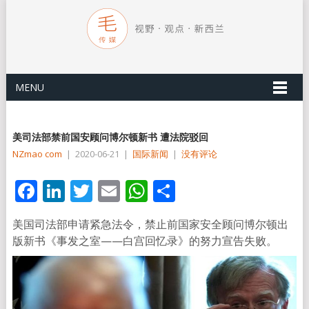
MENU
美司法部禁前国安顾问博尔顿新书 遭法院驳回
NZmao com
|
2020-06-21
|
国际新闻
|
没有评论
Facebook
LinkedIn
Twitter
Email
WhatsApp
分
享
美国司法部申请紧急法令，禁止前国家安全顾问博尔顿出
版新书《事发之室——白宫回忆录》的努力宣告失败。