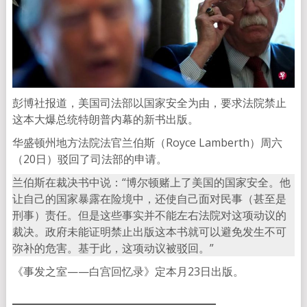
彭博社报道，美国司法部以国家安全为由，要求法院禁止
这本大爆总统特朗普内幕的新书出版。
华盛顿州地方法院法官兰伯斯（Royce Lamberth）周六
（20日）驳回了司法部的申请。
兰伯斯在裁决书中说：“博尔顿赌上了美国的国家安全。他
让自己的国家暴露在险境中，还使自己面对民事（甚至是
刑事）责任。但是这些事实并不能左右法院对这项动议的
裁决。政府未能证明禁止出版这本书就可以避免发生不可
弥补的危害。基于此，这项动议被驳回。”
《事发之室——白宫回忆录》定本月23日出版。