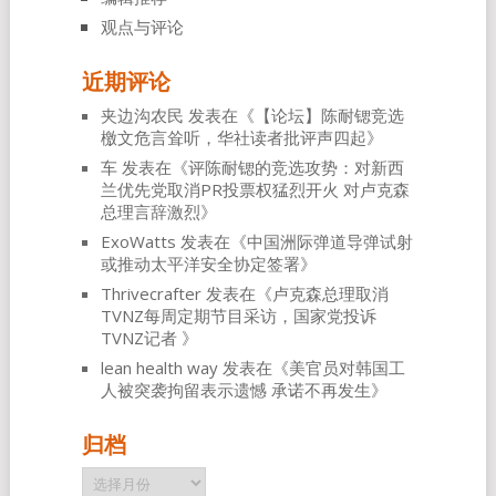
观点与评论
近期评论
夹边沟农民
发表在《
【论坛】陈耐锶竞选
檄文危言耸听，华社读者批评声四起
》
车
发表在《
评陈耐锶的竞选攻势：对新西
兰优先党取消PR投票权猛烈开火 对卢克森
总理言辞激烈
》
ExoWatts
发表在《
中国洲际弹道导弹试射
或推动太平洋安全协定签署
》
Thrivecrafter
发表在《
卢克森总理取消
TVNZ每周定期节目采访，国家党投诉
TVNZ记者
》
lean health way
发表在《
美官员对韩国工
人被突袭拘留表示遗憾 承诺不再发生
》
归档
归