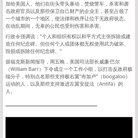
加给美国人。他们在街头带头暴动，焚烧警车，杀害和袭
击政府官员以及那些保卫自己财产的企业主，甚至占领了
一个城市的一个地区，使法律和秩序让位于无政府状态。
在动乱期间，无辜的公民也受到伤害和杀害。
行政令强调说：“个人和组织有权以和平方式主张拆除或建
造任何纪念碑。但任何个人或团体都无权使用武力破坏、
毁损或拆除任何纪念碑。”
据福克斯新闻报导，周五晚，美国司法部长威廉·巴尔
（William Barr）下令成立一个工作小组，以打击反政府极
端分子，特别点名那些支持极右翼“布加卢”（boogaloo）
运动的人，以及那些支持激进左翼安提法（Antifa）的
人。