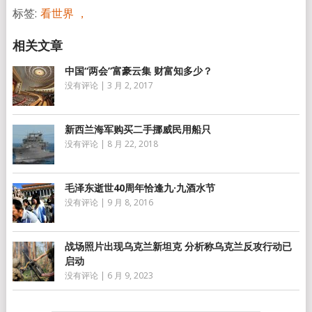
标签:
看世界 ，
中国“两会”富豪云集 财富知多少？
没有评论
|
3 月 2, 2017
新西兰海军购买二手挪威民用船只
没有评论
|
8 月 22, 2018
毛泽东逝世40周年恰逢九·九酒水节
没有评论
|
9 月 8, 2016
战场照片出现乌克兰新坦克 分析称乌克兰反攻行动已
启动
没有评论
|
6 月 9, 2023