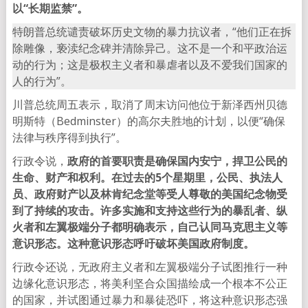
以“长期监禁”。
特朗普总统谴责破坏历史文物的暴力抗议者，“他们正在拆
除雕像，亵渎纪念碑并清除异己。这不是一个和平政治运
动的行为；这是极权主义者和暴虐者以及不爱我们国家的
人的行为”。
川普总统周五表示，取消了周末访问他位于新泽西州贝德
明斯特（Bedminster）的高尔夫胜地的计划，以便“确保
法律与秩序得到执行”。
行政令说，
政府的首要职责是确保国内安宁，捍卫公民的
生命、财产和权利。在过去的5个星期里，公民、执法人
员、政府财产以及林肯纪念堂等受人尊敬的美国纪念物受
到了持续的攻击。许多实施和支持这些行为的暴乱者、纵
火者和左翼极端分子都明确表示，自己认同马克思主义等
意识形态。这种意识形态呼吁破坏美国政府制度。
行政令还说，无政府主义者和左翼极端分子试图推行一种
边缘化意识形态，将美利坚合众国描绘成一个根本不公正
的国家，并试图通过暴力和暴徒恐吓，将这种意识形态强