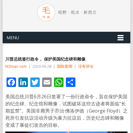
MENU
川普总统签行政令， 保护美国纪念碑和雕像
NZmao com
|
2020-06-28
|
国际新闻
|
没有评论
Facebook
LinkedIn
Twitter
Email
WhatsApp
分
享
美国总统川普6月26日签署了一份行政命令，旨在保护美国
的纪念碑、纪念馆和雕像，试图破坏这些古迹者将面临“长
期监禁”。美国非裔男子乔治·佛洛伊德（George Floyd）之
死所引发抗议活动升级为暴力抗议后，历史纪念碑和雕像
变成了暴徒们攻击的目标。