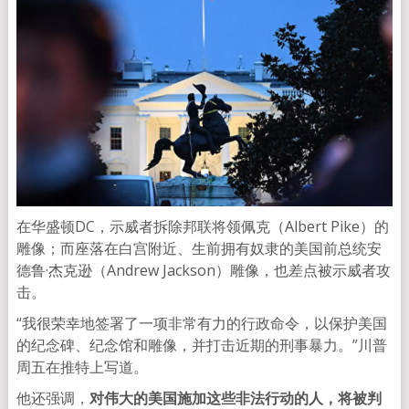
在华盛顿DC，示威者拆除邦联将领佩克（Albert Pike）的
雕像；而座落在白宫附近、生前拥有奴隶的美国前总统安
德鲁·杰克逊（Andrew Jackson）雕像，也差点被示威者攻
击。
“我很荣幸地签署了一项非常有力的行政命令，以保护美国
的纪念碑、纪念馆和雕像，并打击近期的刑事暴力。”川普
周五在推特上写道。
他还强调，
对伟大的美国施加这些非法行动的人，将被判