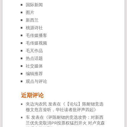
国际新闻
图片
新西兰
桃源诗社
毛传媒播客
毛传媒视频
毛芃作品
热点话题
社交媒体
编辑推荐
观点与评论
近期评论
夹边沟农民
发表在《
【论坛】陈耐锶竞选
檄文危言耸听，华社读者批评声四起
》
车
发表在《
评陈耐锶的竞选攻势：对新西
兰优先党取消PR投票权猛烈开火 对卢克森