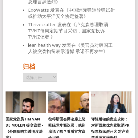
总理言辞激烈
》
ExoWatts
发表在《
中国洲际弹道导弹试射
或推动太平洋安全协定签署
》
Thrivecrafter
发表在《
卢克森总理取消
TVNZ每周定期节目采访，国家党投诉
TVNZ记者
》
lean health way
发表在《
美官员对韩国工
人被突袭拘留表示遗憾 承诺不再发生
》
归档
归
档
国家党议员TIM VAN
彼得斯国会辩论席上怒
评陈耐锶的竞选攻势：
DE MOLEN 提交议案 -
吼绿党华裔议员，他到
对新西兰优先党取消PR
《外国影响力透明度法
底说了啥？看看官方议
投票权猛烈开火 对卢克
案》
会记录
森总理言辞激烈