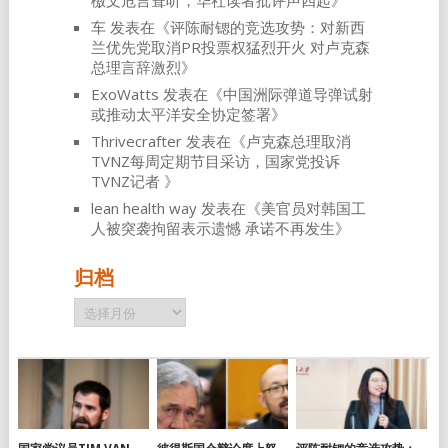
檄文危言耸听，华社读者批评声四起
》
车
发表在《
评陈耐锶的竞选攻势：对新西
兰优先党取消PR投票权猛烈开火 对卢克森
总理言辞激烈
》
ExoWatts
发表在《
中国洲际弹道导弹试射
或推动太平洋安全协定签署
》
Thrivecrafter
发表在《
卢克森总理取消
TVNZ每周定期节目采访，国家党投诉
TVNZ记者
》
lean health way
发表在《
美官员对韩国工
人被突袭拘留表示遗憾 承诺不再发生
》
归档
归
档