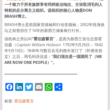
一个致力于所有族群享有同样政治地位、主张取消毛利人
特权的反分离主义组织。该组织的核心人物是DON
BRASH博士。
BRASH博士是前国家党领袖和行动党领袖；2002年投身政
坛之前曾担任了16年的新西兰储备银行行长。
该机构之所以叫
“霍伯森誓言
”，是因为新西兰首任总督霍
伯森（
Captain
William Hobson
1792年9月26日 – 1842
年9月10日）1840年与数百名毛利酋长签订了《怀唐依协
定》之后，用毛利语说道：“
我们现在是一国国民了（WE
ARE NOW ONE PEOPLE）”。
Facebook
LinkedIn
Twitter
Email
WhatsApp
分
享
标签:
霍伯森誓言