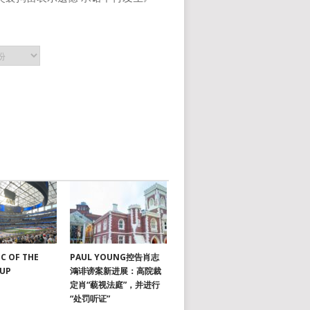
C OF THE
PAUL YOUNG控告肖志
CUP
鴻诽谤案新进展：高院裁
定肖“藐视法庭”，并进行
“处罚听证”