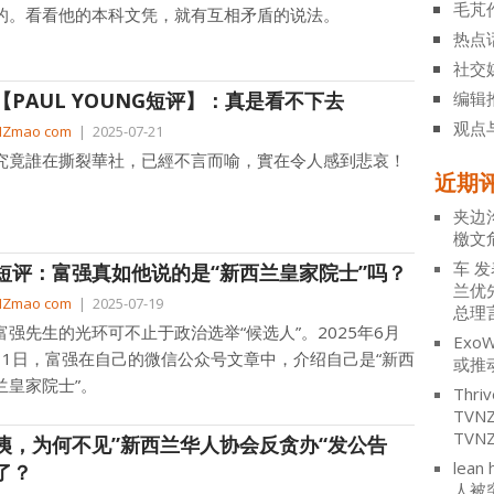
毛芃
的。看看他的本科文凭，就有互相矛盾的说法。
热点
社交
【PAUL YOUNG短评】：真是看不下去
编辑
观点
NZmao com
|
2025-07-21
究竟誰在撕裂華社，已經不言而喻，實在令人感到悲哀！
近期
夹边
檄文
车
发
短评：富强真如他说的是“新西兰皇家院士”吗？
兰优
NZmao com
|
2025-07-19
总理
富强先生的光环可不止于政治选举“候选人”。2025年6月
ExoW
11日，富强在自己的微信公众号文章中，介绍自己是“新西
或推
兰皇家院士”。
Thriv
TV
TVN
咦，为何不见”新西兰华人协会反贪办“发公告
lean 
了？
人被