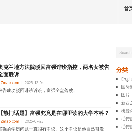
首
奥克兰地方法院驳回富强诽谤指控，两名女被告
分类
全面胜诉
Engli
NZmao com
|
2025-12-04
国际
被告成功驳回诽谤诉讼，富强全盘落败。
图片
新西
桃源
【热门话题】富强究竟是在哪里读的大学本科？
毛传
NZmao com
|
2025-07-23
毛传
富强的学历问题一直很有争议。这个争议是他自己引发