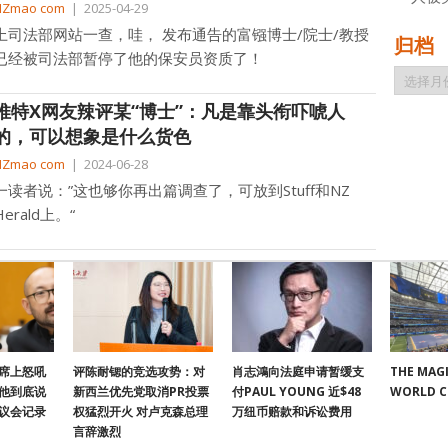
NZmao com
|
2025-04-29
上司法部网站一查，哇， 发布通告的富镪博士/院士/教授
归档
已经被司法部暂停了他的保安员资质了！
归
档
推特X网友辣评某“博士”：凡是靠头衔吓唬人
的，可以想象是什么货色
NZmao com
|
2024-06-28
一读者说：”这也够你再出篇调查了，可放到Stuff和NZ
Herald上。“
席上怒吼
评陈耐锶的竞选攻势：对
肖志鴻向法庭申请暂缓支
THE MAGI
他到底说
新西兰优先党取消PR投票
付PAUL YOUNG 近$48
WORLD 
议会记录
权猛烈开火 对卢克森总理
万纽币赔款和诉讼费用
言辞激烈