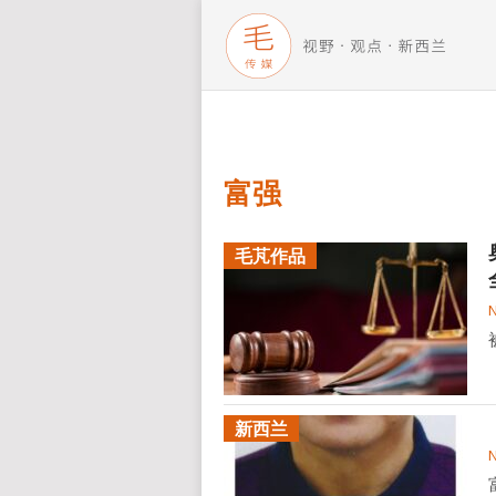
富强
毛芃作品
新西兰