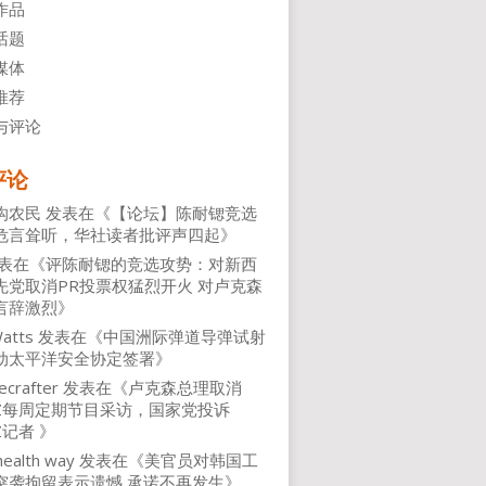
作品
话题
媒体
推荐
与评论
评论
沟农民
发表在《
【论坛】陈耐锶竞选
危言耸听，华社读者批评声四起
》
表在《
评陈耐锶的竞选攻势：对新西
先党取消PR投票权猛烈开火 对卢克森
言辞激烈
》
atts
发表在《
中国洲际弹道导弹试射
动太平洋安全协定签署
》
ecrafter
发表在《
卢克森总理取消
NZ每周定期节目采访，国家党投诉
Z记者
》
health way
发表在《
美官员对韩国工
突袭拘留表示遗憾 承诺不再发生
》