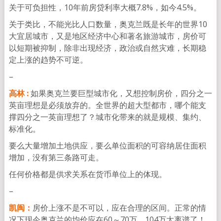
关于可负担性，10年前房贷利率大概7.8%，如今4.5%。
关于类比，不能光比人口数量，奥克兰既是长年的世界10
大宜居城市，又是地区经济中心和著名旅游城市，房价可
以短期被抑制，除非出现经济，政治或自然灾难，长期稳
定上涨的趋势不可逆。
–
高林 :
如果奥克兰要巨型城市化，又想控制房价，四分之一
英亩理想是必须放弃的。全世界的超大型都市，哪个能支
撑四分之一英亩理想了？城市化带来的就是规模、集约、
标准化。
要么大量增加土地供应，要么单位面积的可容纳居住面积
增加，没有第三条路可走。
任何价格都是供求关系在货币单位上的体现。
–
凯闽：
房价上涨不是不可以，应在合理的区间。正常的情
况下现今奥克兰的均价应在60～70万。104万太离谱了！