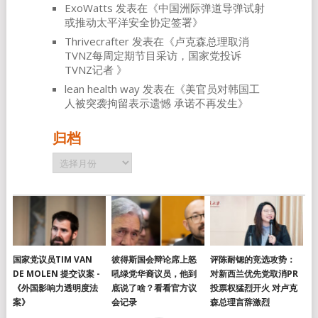
ExoWatts
发表在《
中国洲际弹道导弹试射
或推动太平洋安全协定签署
》
Thrivecrafter
发表在《
卢克森总理取消
TVNZ每周定期节目采访，国家党投诉
TVNZ记者
》
lean health way
发表在《
美官员对韩国工
人被突袭拘留表示遗憾 承诺不再发生
》
归档
归
档
国家党议员TIM VAN
彼得斯国会辩论席上怒
评陈耐锶的竞选攻势：
DE MOLEN 提交议案 -
吼绿党华裔议员，他到
对新西兰优先党取消PR
《外国影响力透明度法
底说了啥？看看官方议
投票权猛烈开火 对卢克
案》
会记录
森总理言辞激烈