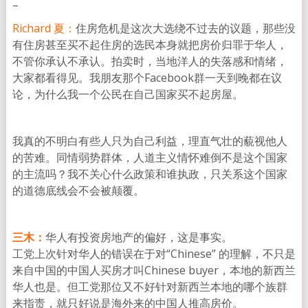
–
Richard 夏：
住房危机是这次大选绕不过去的议题，那些没
有住房甚至买不起住房的选民本身就把房价归罪于华人，
不管你承认不承认。拍卖时，当地洋人的失落感和情绪，
大家都看得见。我朋友那个Facebook群一天到晚都在议
论，为什么我一个公民在自己国家买不起房屋。
我真的不明白有些人只为自己利益，理直气壮的藐视他人
的苦难。同情弱势群体，
人道主义情怀难倒不是这个国家
的主流吗？
我不关心什么政策和谁执政，
只关系这个国家
的道德底线会不会被颠覆。
三木：
华人有投资房地产的偏好，这是事实。
工党上次针对华人的错误在于对“Chinese” 的理解，不只是
来自中国的中国人买房才叫Chinese buyer，本地的新西兰
华人也是。但工党那位又不好针对新西兰本地的哪个族群
来指责，就只好说是海外来的中国人推高房价。