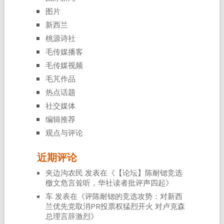
图片
新西兰
桃源诗社
毛传媒播客
毛传媒视频
毛芃作品
热点话题
社交媒体
编辑推荐
观点与评论
近期评论
夹边沟农民
发表在《
【论坛】陈耐锶竞选
檄文危言耸听，华社读者批评声四起
》
车
发表在《
评陈耐锶的竞选攻势：对新西
兰优先党取消PR投票权猛烈开火 对卢克森
总理言辞激烈
》