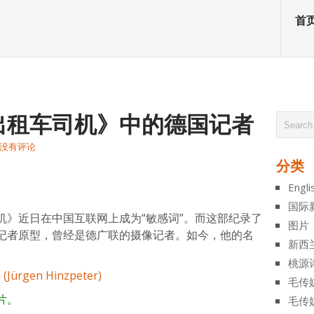
首
出租车司机》中的德国记者
没有评论
分类
atsApp
分
Engli
享
国际
机》近日在中国互联网上成为“敏感词”。而这部纪录了
图片
记者原型，曾经是德广联的摄像记者。如今，他的名
新西
。
桃源
毛传
片。
毛传