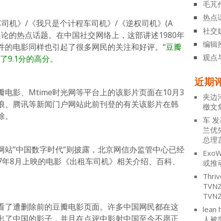
毛芃
热点
司机》/《我只是个计程车司机》/《逆权司机》(A
社交
是韩国舆论的热点话题。在中国社交网络上，这部讲述1980年
编辑
件的电影同样也引起了很多网民的关注和好评。
“豆瓣
观点
了9.1分的高分。
近期
电影、Mtime时光网等平台上的该影片页面在10月3
夹边
浪、腾讯等新闻门户网站此前刊登的有关该影片在韩
檄文
除。
车
发
兰优
总理
网站”中国数字时代”则披露，北京网信办监管中心已经
ExoW
17年8月上映的电影《出租车司机》相关介绍、百科、
或推
Thriv
TV
TVN
看了遭删除前的豆瓣电影页面。许多中国网民都在这
lean 
出了中国的影子，并且在点评中影射中国至今不愿正
人被