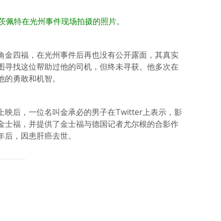
茨佩特在光州事件现场拍摄的照片。
角金四福，在光州事件后再也没有公开露面，其真实
图寻找这位帮助过他的司机，但终未寻获。他多次在
他的勇敢和机智。
映后，一位名叫金承必的男子在Twitter上表示，影
金士福，并提供了金士福与德国记者尤尔根的合影作
年后，因患肝癌去世。
atsApp
分