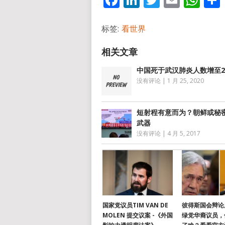
标签:
看世界
中国死于武汉肺炎人数增至2
没有评论
|
1 月 25, 2020
短射程有意而为？朝鲜或秘
武器
没有评论
|
4 月 5, 2017
国家党议员TIM VAN DE
彼得斯国会辩论
MOLEN 提交议案 -《外国
绿党华裔议员，