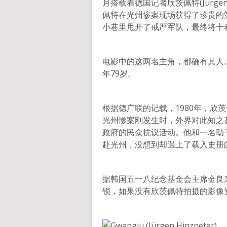
月搭载着德国记者欣茨佩特(Jürgen
佩特在光州惨案现场获得了珍贵的
小巷里甩开了戒严军队，最终将十
电影中的这两名主角，都确有其人。
年79岁。
根据德广联的记载，1980年，欣茨
光州惨案刚发生时，外界对此知之
政府的民众抗议活动。他和一名助
赴光州，没想到却遇上了载入史册
据韩国五一八纪念基金会主席金良来(K
锁，如果没有欣茨佩特拍摄的影像