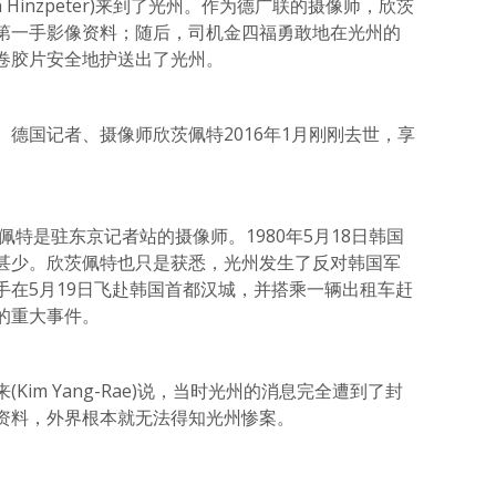
 Hinzpeter)来到了光州。作为德广联的摄像师，欣茨
第一手影像资料；随后，司机金四福勇敢地在光州的
卷胶片安全地护送出了光州。
德国记者、摄像师欣茨佩特2016年1月刚刚去世，享
佩特是驻东京记者站的摄像师。1980年5月18日韩国
甚少。欣茨佩特也只是获悉，光州发生了反对韩国军
手在5月19日飞赴韩国首都汉城，并搭乘一辆出租车赶
的重大事件。
im Yang-Rae)说，当时光州的消息完全遭到了封
资料，外界根本就无法得知光州惨案。