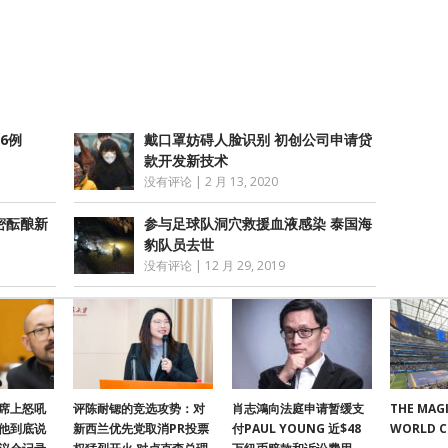
享
6例
戴口罩妨碍人脸识别 初创公司申请贷
款开发新技术
没有评论
|
2 月 13, 2020
密酝酿新
参与足球队洞穴救援血液感染 泰国海
豹队员去世
没有评论
|
12 月 29, 2019
席上怒吼
评陈耐锶的竞选攻势：对
肖志鴻向法庭申请暂缓支
THE MAGI
他到底说
新西兰优先党取消PR投票
付PAUL YOUNG 近$48
WORLD 