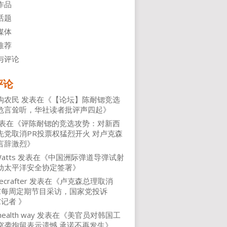
作品
话题
媒体
推荐
与评论
评论
沟农民
发表在《
【论坛】陈耐锶竞选
危言耸听，华社读者批评声四起
》
表在《
评陈耐锶的竞选攻势：对新西
先党取消PR投票权猛烈开火 对卢克森
言辞激烈
》
atts
发表在《
中国洲际弹道导弹试射
动太平洋安全协定签署
》
ecrafter
发表在《
卢克森总理取消
NZ每周定期节目采访，国家党投诉
Z记者
》
health way
发表在《
美官员对韩国工
突袭拘留表示遗憾 承诺不再发生
》