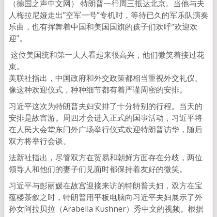
（德国之声中文网） 特朗普一行周三抵达北京。当他与夫
人梅拉尼娅走出”空军一号”专机时，等待已久的军乐队演奏
乐曲，也有挥舞着中国和美国国旗的孩子们欢呼”欢迎欢
迎”。
这位美国统和第一夫人看起来很高兴，他们微笑着接过花
束。
美联社指出，中国政府和外交政策都相当重视外交礼仪。
像这种欢迎仪式，种种细节都有着严谨周密的安排。
习近平这次为特朗普夫妇安排了十分特别的行程。当天的
安排是故宫游。周四才会进入正式的国事活动，习近平将
在人民大会堂东门外广场举行仪式欢迎特朗普访华，随后
双方将举行会谈。
法新社指出，尽管双方在贸易和朝鲜方面存在分歧，两位
领导人和他们的妻子们见面时都保持着友好的微笑。
习近平与彭丽媛在故宫迎接来访的特朗普夫妇，双方在宝
蕴楼茶叙之时，特朗普用平板电脑向习近平夫妇展示了外
孙女阿拉贝拉（Arabella Kushner）秀中文的视频。根据