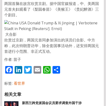
两国首脑在故宫欣赏京剧。据中国官媒报道，中、美两国
元首夫妇观看了《梨园春苗》《美猴王》《贵妃醉酒》三
个剧目。
大合影
欣赏过京剧，两国元首同参加演出的演员们合影。中方
称，此次特朗普访华，除全套国事活动外，还安排两国元
首进行小范围、非正式互动。
作者: 苗子
Facebook
LinkedIn
Twitter
Email
WhatsApp
分
享
标签:
看世界
新西兰跨党派国会议员要求调查外国干涉