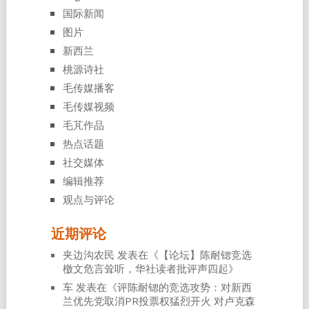
国际新闻
图片
新西兰
桃源诗社
毛传媒播客
毛传媒视频
毛芃作品
热点话题
社交媒体
编辑推荐
观点与评论
近期评论
夹边沟农民
发表在《
【论坛】陈耐锶竞选
檄文危言耸听，华社读者批评声四起
》
车
发表在《
评陈耐锶的竞选攻势：对新西
兰优先党取消PR投票权猛烈开火 对卢克森