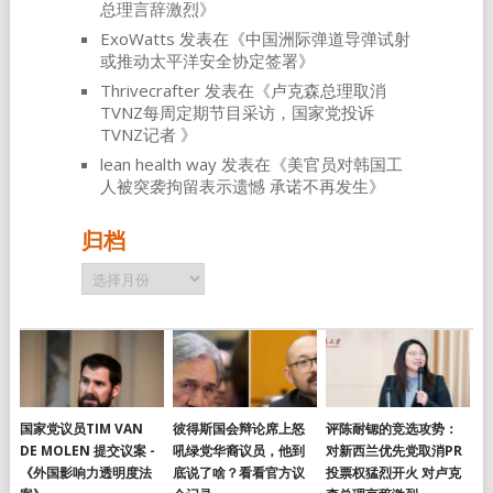
总理言辞激烈
》
ExoWatts
发表在《
中国洲际弹道导弹试射
或推动太平洋安全协定签署
》
Thrivecrafter
发表在《
卢克森总理取消
TVNZ每周定期节目采访，国家党投诉
TVNZ记者
》
lean health way
发表在《
美官员对韩国工
人被突袭拘留表示遗憾 承诺不再发生
》
归档
归
档
国家党议员TIM VAN
彼得斯国会辩论席上怒
评陈耐锶的竞选攻势：
DE MOLEN 提交议案 -
吼绿党华裔议员，他到
对新西兰优先党取消PR
《外国影响力透明度法
底说了啥？看看官方议
投票权猛烈开火 对卢克