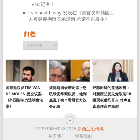
TVNZ记者
》
lean health way
发表在《
美官员对韩国工
人被突袭拘留表示遗憾 承诺不再发生
》
归档
归
档
国家党议员TIM VAN
彼得斯国会辩论席上怒
评陈耐锶的竞选攻势：
DE MOLEN 提交议案 -
吼绿党华裔议员，他到
对新西兰优先党取消PR
《外国影响力透明度法
底说了啥？看看官方议
投票权猛烈开火 对卢克
案》
会记录
森总理言辞激烈
COPYRIGHT © 2026
新西兰毛传媒
.
关于我们
联系我们