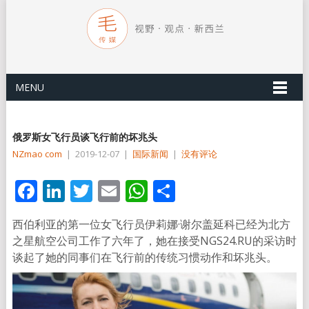
MENU
俄罗斯女飞行员谈飞行前的坏兆头
NZmao com
|
2019-12-07
|
国际新闻
|
没有评论
Facebook
LinkedIn
Twitter
Email
WhatsApp
分
享
西伯利亚的第一位女飞行员伊莉娜·谢尔盖延科已经为北方
之星航空公司工作了六年了，她在接受NGS24.RU的采访时
谈起了她的同事们在飞行前的传统习惯动作和坏兆头。