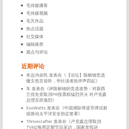
毛传媒播客
毛传媒视频
毛芃作品
热点话题
社交媒体
编辑推荐
观点与评论
近期评论
夹边沟农民
发表在《
【论坛】陈耐锶竞选
檄文危言耸听，华社读者批评声四起
》
车
发表在《
评陈耐锶的竞选攻势：对新西
兰优先党取消PR投票权猛烈开火 对卢克森
总理言辞激烈
》
ExoWatts
发表在《
中国洲际弹道导弹试射
或推动太平洋安全协定签署
》
Thrivecrafter
发表在《
卢克森总理取消
TVNZ每周定期节目采访，国家党投诉