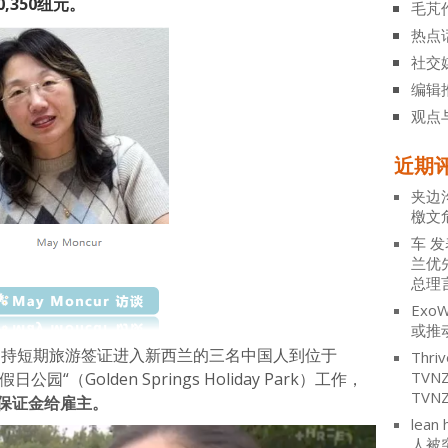
,350纽元。
毛芃
热点
社交
编辑
观点
近期
夹边
檄文
车
发
兰优
总理
ExoW
或推
法雇用了持短期旅游签证进入新西兰的三名中国人到位于
Thriv
TV
日公园“（Golden Springs Holiday Park）工作，
TVN
的保证金给雇主。
lean 
人被