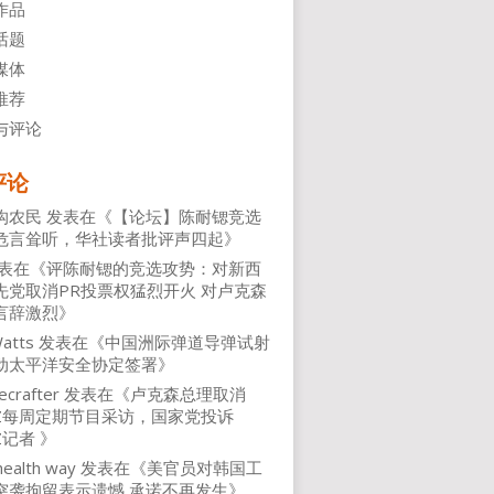
作品
话题
媒体
推荐
与评论
评论
沟农民
发表在《
【论坛】陈耐锶竞选
危言耸听，华社读者批评声四起
》
表在《
评陈耐锶的竞选攻势：对新西
先党取消PR投票权猛烈开火 对卢克森
言辞激烈
》
atts
发表在《
中国洲际弹道导弹试射
动太平洋安全协定签署
》
ecrafter
发表在《
卢克森总理取消
NZ每周定期节目采访，国家党投诉
Z记者
》
health way
发表在《
美官员对韩国工
突袭拘留表示遗憾 承诺不再发生
》