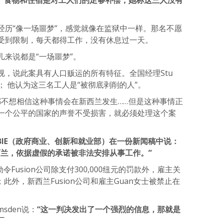
费”食物和住宿是对工人们的足够补偿；她称这三人没有
经历“像一场噩梦”，感觉就像在监狱中一样。那名不愿
受到限制，每天都得工作，没有休息过一天。
来说都是“一场噩梦”。
视，说此案具有人口贩运的所有特征。全国经理Stu
”； 他认为这三名工人是“被彻底剥削的人”。
我们谁都不想相信这种事情会在新西兰发生……但是这种事情正
一个公平的国家的声誉不受损害，就必须处理这个案
IE（政府商业、创新和就业部）在一份新闻稿中说：
西兰，依据虚假的承诺被非法安排从事工作。”
t）勒令Fusion公司除支付300,000纽元的罚款外，雇主关
任；此外，新西兰Fusion公司和雇主Guan女士被禁止在
sden说：
“这一判决发出了一个强烈的信息，那就是