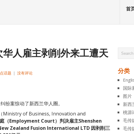
首
次华人雇主剥削外来工遭天
分类
点话题
|
没有评论
Engli
atsApp
分
国际
享
图片
劳资纠纷案惊动了新西兰华人圈。
新西
桃源
 of Business, Innovation and
毛传
（Employment Court）判决雇主Shenshen
aland Fusion International LTD 因剥削三
毛传