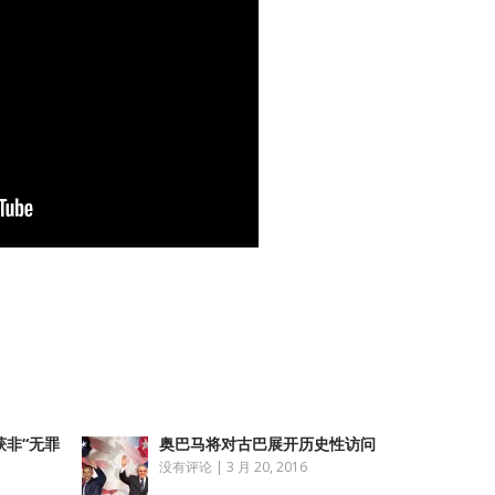
atsApp
分
享
非“无罪
奥巴马将对古巴展开历史性访问
没有评论
|
3 月 20, 2016