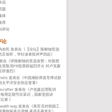
作品
话题
媒体
推荐
与评论
评论
沟农民
发表在《
【论坛】陈耐锶竞选
危言耸听，华社读者批评声四起
》
表在《
评陈耐锶的竞选攻势：对新西
先党取消PR投票权猛烈开火 对卢克森
言辞激烈
》
atts
发表在《
中国洲际弹道导弹试射
动太平洋安全协定签署
》
ecrafter
发表在《
卢克森总理取消
NZ每周定期节目采访，国家党投诉
Z记者
》
health way
发表在《
美官员对韩国工
突袭拘留表示遗憾 承诺不再发生
》