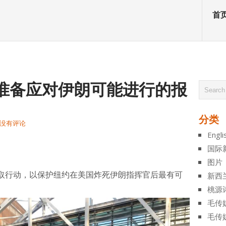
首
,准备应对伊朗可能进行的报
分类
没有评论
Engli
atsApp
分
国际
享
图片
取行动，以保护纽约在美国炸死伊朗指挥官后最有可
新西
桃源
毛传
毛传