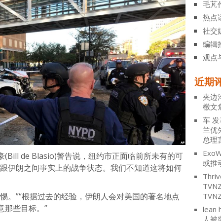
毛芃
热点
社交
编辑
观点
近期
夹边
檄文
车
发
兰优
总理
ExoW
ll de Blasio)警告说，纽约市正面临前所未有的可
或推
国跟伊朗之间事实上的战争状态。我们不知道这将如何
Thriv
TV
惕。”“根据过去的经验，伊朗人会对美国的著名地点
TVN
意那些目标。”
lean 
人被