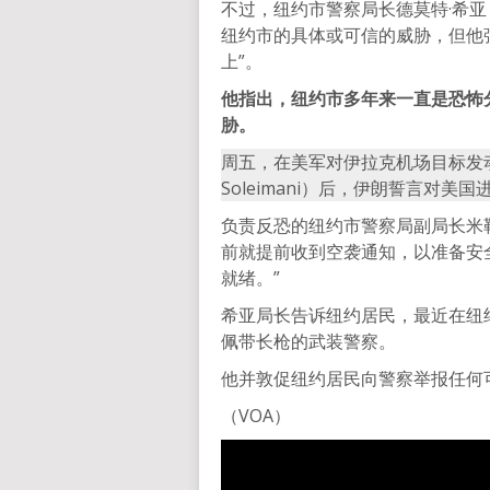
不过，纽约市警察局长德莫特·希亚（
纽约市的具体或可信的威胁，但他
上”。
他指出，纽约市多年来一直是恐怖
胁。
周五，在美军对伊拉克机场目标发动
Soleimani）后，伊朗誓言对美
负责反恐的纽约市警察局副局长米勒（
前就提前收到空袭通知，以准备安
就绪。”
希亚局长告诉纽约居民，最近在纽约
佩带长枪的武装警察。
他并敦促纽约居民向警察举报任何
（VOA）