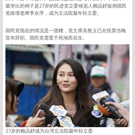
最突出的例子是27岁的民进党立委候选人赖品妤扳倒国民
党政壇老將李永萍，成为立法院最年轻立委。
国民党现在的情况是一团糟，党主席吴敦义已在投票当晚
宣布辞职。国民党需置于死地而后生。
27岁的赖品妤成为台湾立法院最年轻立委