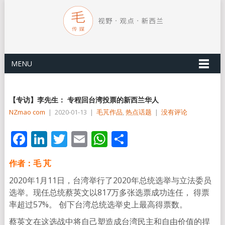
MENU
【专访】李先生： 专程回台湾投票的新西兰华人
NZmao com
|
2020-01-13
|
毛芃作品
,
热点话题
|
没有评论
Facebook
LinkedIn
Twitter
Email
WhatsApp
分
享
作者：毛 芃
2020年1月11日，台湾举行了2020年总统选举与立法委员
选举。现任总统蔡英文以817万多张选票成功连任， 得票
率超过57%。 创下台湾总统选举史上最高得票数。
蔡英文在这选战中将自己塑造成台湾民主和自由价值的捍