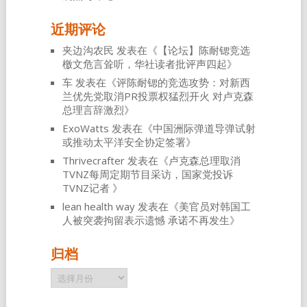
近期评论
夹边沟农民
发表在《
【论坛】陈耐锶竞选
檄文危言耸听，华社读者批评声四起
》
车
发表在《
评陈耐锶的竞选攻势：对新西
兰优先党取消PR投票权猛烈开火 对卢克森
总理言辞激烈
》
ExoWatts
发表在《
中国洲际弹道导弹试射
或推动太平洋安全协定签署
》
Thrivecrafter
发表在《
卢克森总理取消
TVNZ每周定期节目采访，国家党投诉
TVNZ记者
》
lean health way
发表在《
美官员对韩国工
人被突袭拘留表示遗憾 承诺不再发生
》
归档
归
档