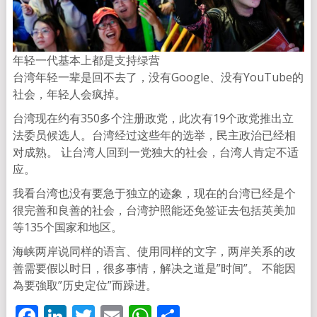
年轻一代基本上都是支持绿营
台湾年轻一辈是回不去了，没有Google、没有YouTube的
社会，年轻人会疯掉。
台湾现在约有350多个注册政党，此次有19个政党推出立
法委员候选人。台湾经过这些年的选举，民主政治已经相
对成熟。 让台湾人回到一党独大的社会，台湾人肯定不适
应。
我看台湾也没有要急于独立的迹象，现在的台湾已经是个
很完善和良善的社会，台湾护照能还免签证去包括英美加
等135个国家和地区。
海峡两岸说同样的语言、使用同样的文字，两岸关系的改
善需要假以时日，很多事情，解决之道是”时间”。 不能因
為要強取”历史定位”而躁进。
Facebook
LinkedIn
Twitter
Email
WhatsApp
分