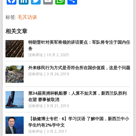
享
标签:
毛芃访谈
特朗普针对美军将领的讲话要点：军队将专注于国内任
务
没有评论
|
10 月 2, 2025
外来移民行为方式是否符合所在国价值观，这是个问题
没有评论
|
3 月 26, 2019
第34届美洲杯帆船赛：人算不如天算，新西兰队胜利
在望 赛事被取消
没有评论
|
9 月 21, 2013
【杨健博士专栏 · 6】学习汉语 了解中国，新西兰中小
学生约有2%学中文
没有评论
|
3 月 2, 2017