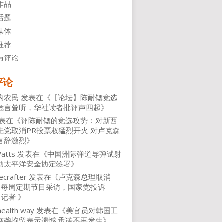
作品
话题
媒体
推荐
与评论
评论
沟农民
发表在《
【论坛】陈耐锶竞选
危言耸听，华社读者批评声四起
》
表在《
评陈耐锶的竞选攻势：对新西
先党取消PR投票权猛烈开火 对卢克森
言辞激烈
》
atts
发表在《
中国洲际弹道导弹试射
动太平洋安全协定签署
》
ecrafter
发表在《
卢克森总理取消
NZ每周定期节目采访，国家党投诉
Z记者
》
health way
发表在《
美官员对韩国工
突袭拘留表示遗憾 承诺不再发生
》