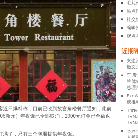
毛芃
热点
社交
编辑
观点
近期
夹边
檄文
车
发
兰优
总理
ExoW
或推
客近日爆料称，目前已收到故宫角楼餐厅通知，此前
Thriv
306新元）年夜饭已全部取消，2000元订金已全额返
TV
TVN
lean 
订满了，只有三个包厢提供年夜饭。
人被