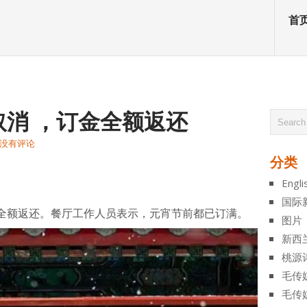
首
消 ，订金全额返还
没有评论
分类
atsApp
分
Engli
享
国际
全额返还。餐厅工作人员表示，元宵节前都已订满。
图片
新西
桃源
毛传
毛传