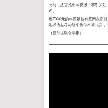
此前，故宫推出年夜饭一事引关注，
名。
近7000元的年夜饭被有些网友质
地段通盘考虑这个价位不算很贵，
（新加坡联合早报）