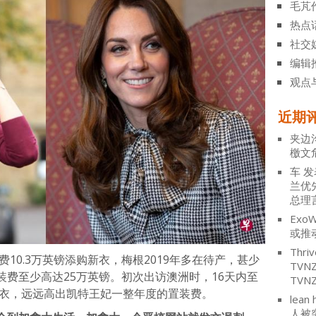
毛芃
热点
社交
编辑
观点
近期
夹边
檄文
车
发
兰优
总理
ExoW
或推
Thriv
费10.3万英镑添购新衣，梅根2019年多在待产，甚少
TV
费至少高达25万英镑。初次出访澳洲时，16天内至
TVN
新衣，远远高出凯特王妃一整年度的置装费。
lean 
人被