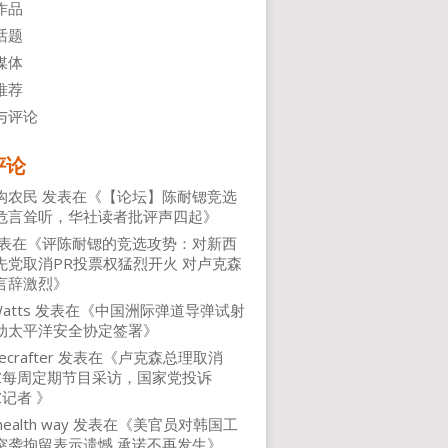
作品
话题
媒体
推荐
与评论
评论
沟农民
发表在《
【论坛】陈耐锶竞选
危言耸听，华社读者批评声四起
》
表在《
评陈耐锶的竞选攻势：对新西
先党取消PR投票权猛烈开火 对卢克森
言辞激烈
》
atts
发表在《
中国洲际弹道导弹试射
动太平洋安全协定签署
》
ecrafter
发表在《
卢克森总理取消
NZ每周定期节目采访，国家党投诉
Z记者
》
health way
发表在《
美官员对韩国工
突袭拘留表示遗憾 承诺不再发生
》