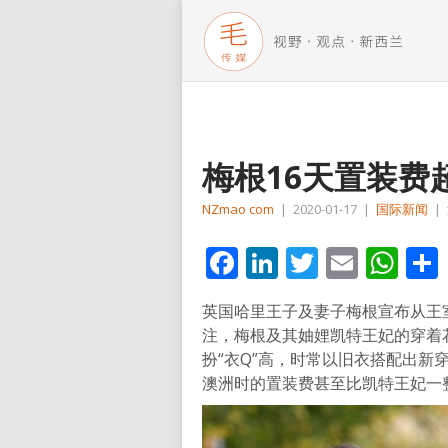
梅根16天置装费
NZmao com
|
2020-01-17
|
国际新闻
|
Facebook
LinkedIn
Twitter
Email
Wh
英国哈里王子及妻子梅根宣布从王
注，梅根及其妯娌凯特王妃的穿着
扮“衣Q”高，时常以旧衣搭配出
澳洲时的置装费甚至比凯特王妃一