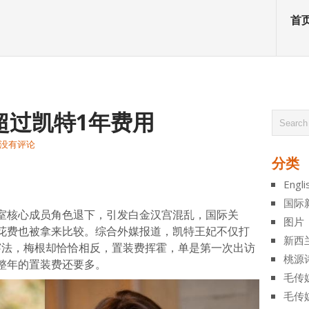
首
超过凯特1年费用
没有评论
分类
atsApp
分
Engli
享
国际
室核心成员角色退下，引发白金汉宫混乱，国际关
图片
花费也被拿来比较。综合外媒报道，凯特王妃不仅打
新西
新穿法，梅根却恰恰相反，置装费挥霍，单是第一次出访
桃源
整年的置装费还要多。
毛传
毛传