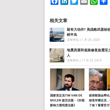
Facebook
LinkedIn
Twitter
Email
Wh
疑有大动作? 美战略武器纷
鲜半岛
没有评论
|
1 月 20, 2020
地震房屋和道路修复急需至少
人
没有评论
|
11 月 23, 2016
国家党议员TIM VAN DE
彼得斯国会辩论
MOLEN 提交议案 -《外国
绿党华裔议员，
影响力透明度法案》
了啥？看看官方