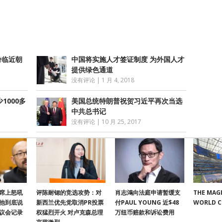
atsApp
分
享
纷临近朝
中国将实施人才签证制度 为外国人才
提供绿色通道
没有评论
|
1 月 4, 2018
1000多
美国总统特朗普祝贺习近平再次当选
中共总书记
没有评论
|
10 月 25, 2017
席上怒吼
评陈耐锶的竞选攻势：对
肖志鴻向法庭申请暂缓支
THE MAGI
他到底说
新西兰优先党取消PR投票
付PAUL YOUNG 近$48
WORLD 
议会记录
权猛烈开火 对卢克森总理
万纽币赔款和诉讼费用