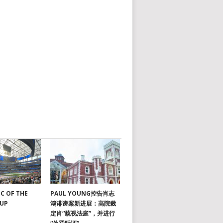
C OF THE
PAUL YOUNG控告肖志
CUP
鴻诽谤案新进展：高院裁
定肖“藐视法庭”，并进行