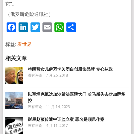
它”。
（俄罗斯危险通讯社）
Facebook
LinkedIn
Twitter
Email
WhatsApp
分
享
标签:
看世界
特朗普女儿伊万卡关闭自创服饰品牌 专心从政
没有评论
|
7 月 26, 2018
以军坦克抵达加沙希法医院大门 哈马斯失去对加萨掌
控
没有评论
|
11 月 14, 2023
影星赵薇传遭中证监立案 罪名是顶风作案
没有评论
|
4 月 11, 2017