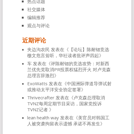
热点话题
社交媒体
编辑推荐
观点与评论
近期评论
夹边沟农民
发表在《
【论坛】陈耐锶竞选
檄文危言耸听，华社读者批评声四起
》
车
发表在《
评陈耐锶的竞选攻势：对新西
兰优先党取消PR投票权猛烈开火 对卢克森
总理言辞激烈
》
ExoWatts
发表在《
中国洲际弹道导弹试射
或推动太平洋安全协定签署
》
Thrivecrafter
发表在《
卢克森总理取消
TVNZ每周定期节目采访，国家党投诉
TVNZ记者
》
lean health way
发表在《
美官员对韩国工
人被突袭拘留表示遗憾 承诺不再发生
》