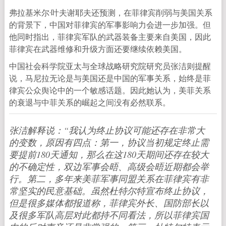
弗拉基米尔·叶夫谢耶夫还预测，在菲律宾削弱与美国关系
的背景下，中国对菲律宾的军事影响力会进一步加强。但
他同时指出，菲律宾军队的武器装备主要来自美国，因此
菲律宾在武器维修和升级方面还要继续依赖美国。
中国社会科学院亚太与全球战略研究院研究员张洁则提醒
说，马尼拉无论是与美国还是中国的军事关系，始终是菲
律宾公众舆论中的一个敏感话题。因此她认为，美菲关系
的衰退与中菲关系的崛起之间没有必然联系。
张洁解释说：“我认为终止协议可能还存在非常大
的变数，原因有四点：第一，协议当初规定终止需
要提前180天通知，那么在这180天期间还存在较大
的不确定性，双边军事会晤、高级会晤近期都会举
行。第二，多年来美菲军事同盟关系在菲律宾有非
常坚实的民意基础。虽然杜特尔特宣布终止协议，
但是很多媒体都报道称，菲律宾外长、国防部长以
及很多军队高层对此都持不同看法，所以菲律宾国