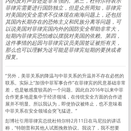
内的反对声音还是非常强的。第三，杜特尔特表示
菲律宾需要进行国防独立，但是众所周知，菲律宾
对美国的安全需求不仅体现在南海问题上，还包括
其国内长期存在的恐怖主义和民族分离等问题，可
以说美国对菲律宾国内外的国防安全帮助非常大，
短期内菲律宾恐怕难以摆脱对美国的依赖。第四，
这件事情的起因与菲律宾议员美国签证被拒有关，
那么也可以理解为这可能是菲律宾短期的要挟或者
报复。
“另外，美菲关系的降温与中菲关系的升温并不存在必然的
联系。实际上“加强中菲军事合作”在菲律宾的民意基础非常
差，也是敏感度较高的一个问题。因此自2016年以来中菲
合作更多地是集中于经济领域，在传统安全方面的合作进
展并不明显。所以我认为，即使协议被终止，也不意味着
中菲关系在安全领域会突飞猛进。”
彭博社引用菲律宾总统杜特尔特2月11日在马尼拉的讲话
称，“特朗普和其他人试图挽救协议。我说了，我不想要