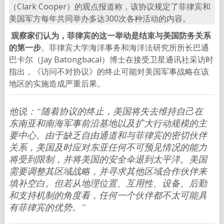
（Clark Cooper）的观点报道称，该协议规定了菲律宾和
美国军方每年共同举办多达300次各种活动的内容。
观察家们认为，菲律宾的这一举动是结束与美国防务关系
的第一步
。菲律宾大学海洋事务和海洋法研究所所长巴通
巴卡尔（Jay Batongbacal）博士在接受卫星通讯社采访时
指出，《访问不对协议》的终止可能对美国军事战略在该
地区的实施造成严重后果。
他说：“随着协议的终止，美国将失去维持自己在
东南亚和南海军事前沿基地以及扩大行动规模的主
要中心。由于缺乏自由通道和与菲律宾的密切伙伴
关系，美国及时应对东亚任何不可预见情况的能力
将受到限制，并将美国的安全伞退到太平洋。美国
需要调整其区域战略，并寻求其他区域合作伙伴来
填补空白。但若从地理位置、互用性、设备、后勤
和支持机制的角度看，任何一个伙伴都不太可能具
有菲律宾的优势。”