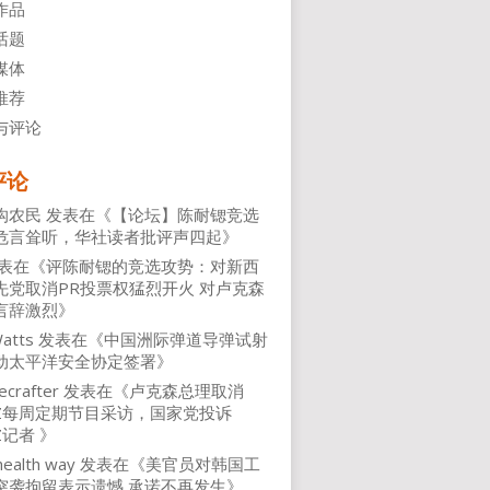
作品
话题
媒体
推荐
与评论
评论
沟农民
发表在《
【论坛】陈耐锶竞选
危言耸听，华社读者批评声四起
》
表在《
评陈耐锶的竞选攻势：对新西
先党取消PR投票权猛烈开火 对卢克森
言辞激烈
》
atts
发表在《
中国洲际弹道导弹试射
动太平洋安全协定签署
》
ecrafter
发表在《
卢克森总理取消
NZ每周定期节目采访，国家党投诉
Z记者
》
health way
发表在《
美官员对韩国工
突袭拘留表示遗憾 承诺不再发生
》