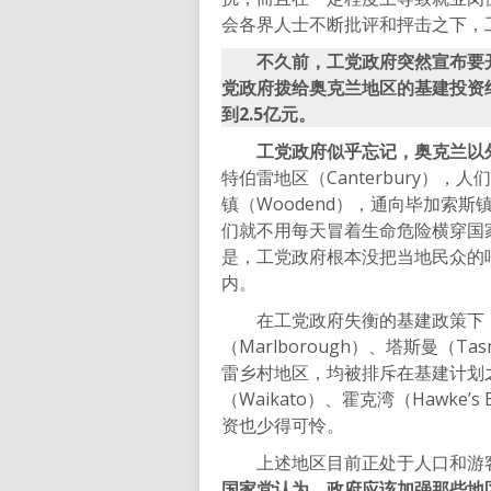
会各界人士不断批评和抨击之下，
不久前，工党政府突然宣布要
党政府拨给奥克兰地区的基建投资约
到2.5亿元。
工党政府似乎忘记，奥克兰以
特伯雷地区（Canterbury），
镇（Woodend），通向毕加索斯
们就不用每天冒着生命危险横穿国
是，工党政府根本没把当地民众的
内。
在工党政府失衡的基建政策下，南
（Marlborough）、塔斯曼（T
雷乡村地区，均被排斥在基建计划之外
（Waikato）、霍克湾（Hawke’
资也少得可怜。
上述地区目前正处于人口和游客
国家党认为，政府应该加强那些地