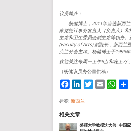
议员简介：
杨健博士，2011
年当选新西兰
家党统计事务发言人（负责人）和
主席和卫生委员会副主席等职务。
(Faculty of Arts)
副院长，新西兰
克兰分会主席。杨健博士于1999
年
欢迎关注每周一上午9
点和晚上7
点
（杨健议员办公室供稿）
Facebook
LinkedIn
Twitter
Email
Wh
标签:
新西兰
盛顿大学教授沈大伟: 中国