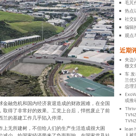
毛芃
热点
社交
编辑
观点
近期
夹边
檄文
车
发
兰优
总理
ExoW
或推
金融危机和国内经济衰退造成的财政困难，在全国
Thriv
，取得了非常好的效果。工党上台后，悍然废止了前
TV
西兰的基建工作几乎陷入停滞。
TVN
上无所建树，不但给人们的生产生活造成很大困
lean 
人被
位减少，给国家经济带来了负面影响。在国家党及社