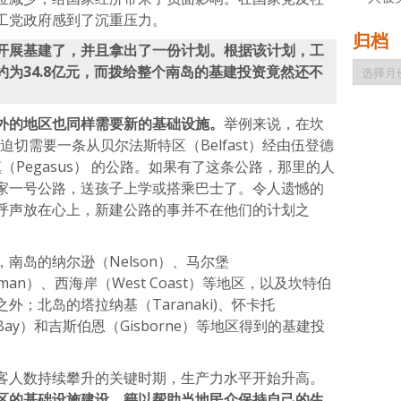
工党政府感到了沉重压力。
归档
开展基建了，并且拿出了一份计划。根据该计划，工
归
为34.8亿元，而拨给整个南岛的基建投资竟然还不
档
外的地区也同样需要新的基础设施。
举例来说，在坎
人们迫切需要一条从贝尔法斯特区（Belfast）经由伍登德
镇（Pegasus） 的公路。如果有了这条公路，那里的人
家一号公路，送孩子上学或搭乘巴士了。令人遗憾的
呼声放在心上，新建公路的事并不在他们的计划之
岛的纳尔逊（Nelson）、马尔堡
asman）、西海岸（West Coast）等地区，以及坎特伯
；北岛的塔拉纳基（Taranaki)、怀卡托
s Bay）和吉斯伯恩（Gisborne）等地区得到的基建投
人数持续攀升的关键时期，生产力水平开始升高。
区的基础设施建设，籍以帮助当地民众保持自己的生