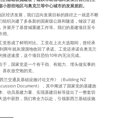
缩小那些地区与奥克兰等中心城市的发展差距。
区经济发展，我们迈向发展目标的路径之一就是不断
们组织兴建了多条新的国家级公路和隧道，铺设了超
，并展开了基督城重建工作等。我们的基建项目至今
作用。
党形成了鲜明对比。工党在上次大选期间，曾经承
不到两年就灰溜溜地收回了承诺。工党还承诺在奥克兰
的推进速度，这个项目恐怕10年内无法完成。
于，国家党是一个有干劲、有能力、埋头做实事的
、喜欢放空炮的党。
交通及基础设施讨论文件》（Building NZ
ture Discussion Document），其中阐述了国家党的基建政
本、动员基建力量、实现基建目标等提出了一整套切
大选中获胜，我们将全力以赴，引领新西兰基础设施