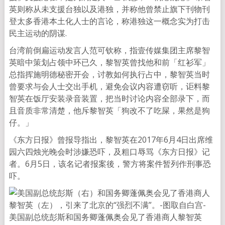
英则称从未支援台独以及港独，并称他曾禁止旗下刊物刊
登太多香港本土化人士的言论，称港独这一概念实为打击
民主运动的阴谋.
台湾前倒扁运动发言人范可钦称，指壹传媒集团主席黎智
英暗中策划占领中环已久，黎智英曾找他和前「红衫军」
总指挥施明德秘密开会，讨教如何执行占中，黎智英当时
曾要求与会人士交出手机，避免会议内容遭窃听，讵料黎
智英在饭厅安装录音装置，把当时讨论内容全部录下，而
且音质非常清楚，他斥黎智英「狗改不了吃屎，果然是狗
仔。」
《东方日报》曾报导指出，黎智英在2017年6月4日出席维
园六四烛光晚会时涉嫌恐吓，及粗口辱骂《东方日报》记
者。6月5日，该名记者报案後，警方将案件暂列作刑事恐
吓。
美国副总统彭斯和国务卿蓬佩奥会见了香港商人黎智英