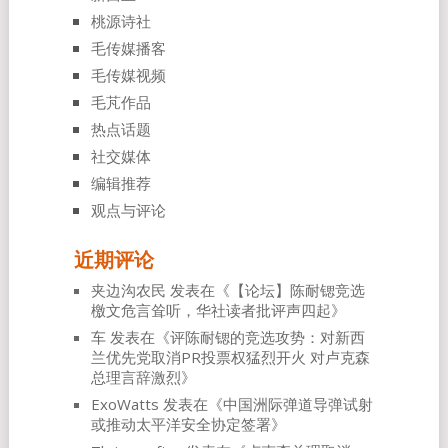
桃源诗社
毛传媒播客
毛传媒视频
毛芃作品
热点话题
社交媒体
编辑推荐
观点与评论
近期评论
夹边沟农民
发表在《
【论坛】陈耐锶竞选
檄文危言耸听，华社读者批评声四起
》
车
发表在《
评陈耐锶的竞选攻势：对新西
兰优先党取消PR投票权猛烈开火 对卢克森
总理言辞激烈
》
ExoWatts
发表在《
中国洲际弹道导弹试射
或推动太平洋安全协定签署
》