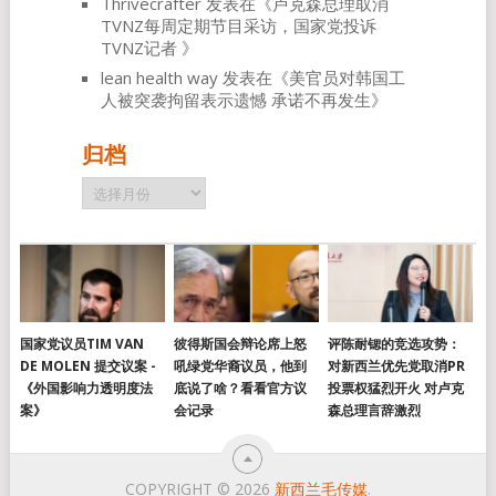
Thrivecrafter
发表在《
卢克森总理取消
TVNZ每周定期节目采访，国家党投诉
TVNZ记者
》
lean health way
发表在《
美官员对韩国工
人被突袭拘留表示遗憾 承诺不再发生
》
归档
归
档
国家党议员TIM VAN
彼得斯国会辩论席上怒
评陈耐锶的竞选攻势：
DE MOLEN 提交议案 -
吼绿党华裔议员，他到
对新西兰优先党取消PR
《外国影响力透明度法
底说了啥？看看官方议
投票权猛烈开火 对卢克
案》
会记录
森总理言辞激烈
COPYRIGHT © 2026
新西兰毛传媒
.