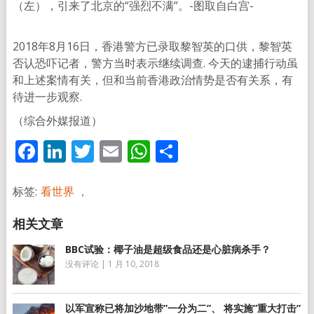
（左），引来了北京的“强烈不满”。-图取自白宫-
2018年8月16日，香港警方已录取黎智英的口供，黎智英
否认恐吓记者，警方当时表示继续调查. 今天的逮捕行动虽
和上述案情有关，但和当前香港政治情势是否有关系，有
待进一步观察.
（综合外媒报道）
Facebook
LinkedIn
Twitter
Email
WhatsApp
分
享
标签:
看世界 ，
BBC试验：椰子油是超级食品还是心脏病杀手？
没有评论
|
1 月 10, 2018
以军宣称已将加沙地带”一分为二”、 将实施”重大打击”