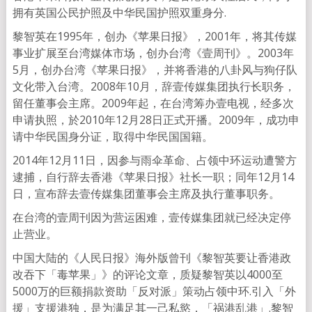
拥有英国公民护照及中华民国护照双重身分.
黎智英在1995年，创办《苹果日报》，2001年，将其传媒
事业扩展至台湾媒体市场，创办台湾《壹周刊》。2003年
5月，创办台湾《苹果日报》，并将香港的八卦风与狗仔队
文化带入台湾。2008年10月，辞壹传媒集团执行长职务，
留任董事会主席。2009年起，在台湾筹办壹电视，经多次
申请执照，於2010年12月28日正式开播。2009年，成功申
请中华民国身分证，取得中华民国国籍。
2014年12月11日，因参与雨伞革命、占领中环运动遭警方
逮捕，自行辞去香港《苹果日报》社长一职；同年12月14
日，宣布辞去壹传媒集团董事会主席及执行董事职务。
在台湾的壹周刊因为营运困难，壹传媒集团就已经决定停
止营业。
中国大陆的《人民日报》海外版曾刊《黎智英要让香港政
改吞下「毒苹果」》的评论文章，质疑黎智英以4000至
5000万的巨额捐款资助「反对派」策动占领中环.引入「外
援」支援港独，是为满足其一己私慾，「祸港乱港」.黎智