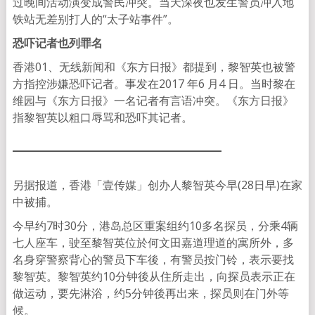
过晚间活动演变成警民冲突。当天深夜也发生警员冲入地
铁站无差别打人的“太子站事件”。
恐吓记者
也列罪名
香港01、无线新闻和《东方日报》都提到，黎智英也被警
方指控涉嫌恐吓记者。事发在2017 年6 月4 日。当时黎在
维园与《东方日报》一名记者有言语冲突。《东方日报》
指黎智英以粗口辱骂和恐吓其记者。
另据报道，香港「壹传媒」创办人黎智英今早(28日早)在家
中被捕。
今早约7时30分，港岛总区重案组约10多名探员，分乘4辆
七人座车，驶至黎智英位於何文田嘉道理道的寓所外，多
名身穿警察背心的警员下车後，有警员按门铃，表示要找
黎智英。黎智英约10分钟後从住所走出，向探员表示正在
做运动，要先淋浴，约5分钟後再出来，探员则在门外等
候。