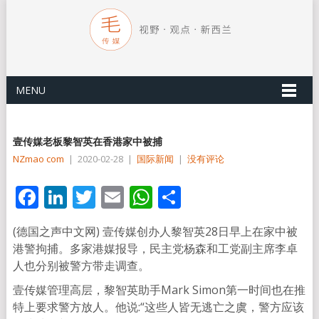
MENU
壹传媒老板黎智英在香港家中被捕
NZmao com
|
2020-02-28
|
国际新闻
|
没有评论
Facebook
LinkedIn
Twitter
Email
WhatsApp
分
享
(德国之声中文网) 壹传媒创办人黎智英28日早上在家中被
港警拘捕。多家港媒报导，民主党杨森和工党副主席李卓
人也分别被警方带走调查。
壹传媒管理高层，黎智英助手Mark Simon第一时间也在推
特上要求警方放人。他说:“这些人皆无逃亡之虞，警方应该