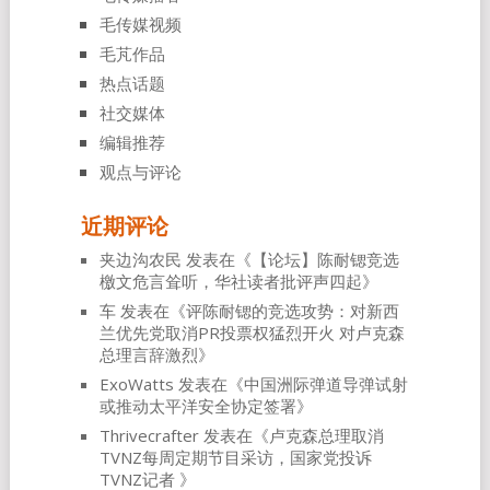
毛传媒视频
毛芃作品
热点话题
社交媒体
编辑推荐
观点与评论
近期评论
夹边沟农民
发表在《
【论坛】陈耐锶竞选
檄文危言耸听，华社读者批评声四起
》
车
发表在《
评陈耐锶的竞选攻势：对新西
兰优先党取消PR投票权猛烈开火 对卢克森
总理言辞激烈
》
ExoWatts
发表在《
中国洲际弹道导弹试射
或推动太平洋安全协定签署
》
Thrivecrafter
发表在《
卢克森总理取消
TVNZ每周定期节目采访，国家党投诉
TVNZ记者
》