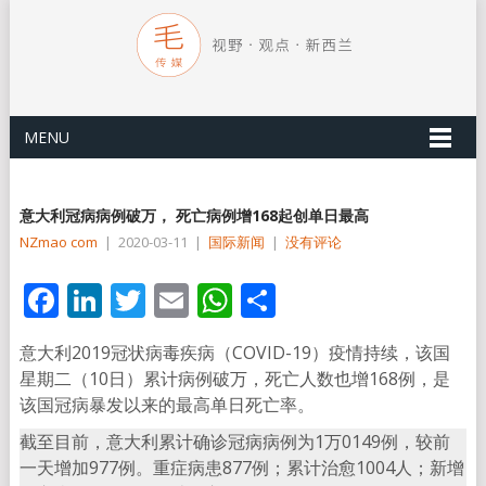
MENU
意大利冠病病例破万， 死亡病例增168起创单日最高
NZmao com
|
2020-03-11
|
国际新闻
|
没有评论
Facebook
LinkedIn
Twitter
Email
WhatsApp
分
享
意大利2019冠状病毒疾病（COVID-19）疫情持续，该国
星期二（10日）累计病例破万，死亡人数也增168例，是
该国冠病暴发以来的最高单日死亡率。
截至目前，意大利累计确诊冠病病例为1万0149例，较前
一天增加977例。重症病患877例；累计治愈1004人；新增