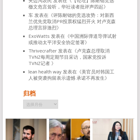
夹边沟农民
发表在《
【论坛】陈耐锶竞选
檄文危言耸听，华社读者批评声四起
》
车
发表在《
评陈耐锶的竞选攻势：对新西
兰优先党取消PR投票权猛烈开火 对卢克森
总理言辞激烈
》
ExoWatts
发表在《
中国洲际弹道导弹试射
或推动太平洋安全协定签署
》
Thrivecrafter
发表在《
卢克森总理取消
TVNZ每周定期节目采访，国家党投诉
TVNZ记者
》
lean health way
发表在《
美官员对韩国工
人被突袭拘留表示遗憾 承诺不再发生
》
归档
归
档