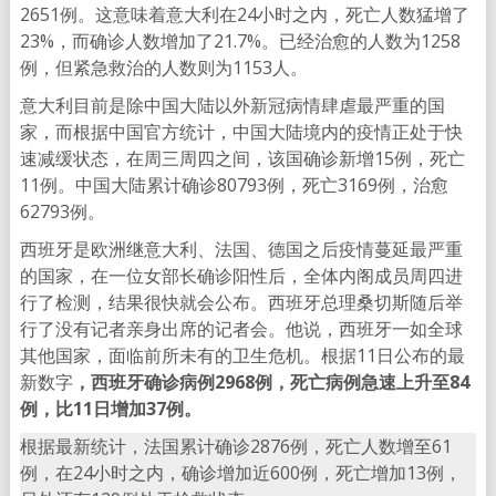
2651例。这意味着意大利在24小时之内，死亡人数猛增了
23%，而确诊人数增加了21.7%。已经治愈的人数为1258
例，但紧急救治的人数则为1153人。
意大利目前是除中国大陆以外新冠病情肆虐最严重的国
家，而根据中国官方统计，中国大陆境内的疫情正处于快
速减缓状态，在周三周四之间，该国确诊新增15例，死亡
11例。中国大陆累计确诊80793例，死亡3169例，治愈
62793例。
西班牙是欧洲继意大利、法国、德国之后疫情蔓延最严重
的国家，在一位女部长确诊阳性后，全体内阁成员周四进
行了检测，结果很快就会公布。西班牙总理桑切斯随后举
行了没有记者亲身出席的记者会。他说，西班牙一如全球
其他国家，面临前所未有的卫生危机。根据11日公布的最
新数字
，西班牙确诊病例2968例，死亡病例急速上升至84
例，比11日增加37例。
根据最新统计，法国累计确诊2876例，死亡人数增至61
例，在24小时之内，确诊增加近600例，死亡增加13例，