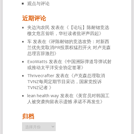
观点与评论
近期评论
夹边沟农民
发表在《
【论坛】陈耐锶竞选
檄文危言耸听，华社读者批评声四起
》
车
发表在《
评陈耐锶的竞选攻势：对新西
兰优先党取消PR投票权猛烈开火 对卢克森
总理言辞激烈
》
ExoWatts
发表在《
中国洲际弹道导弹试射
或推动太平洋安全协定签署
》
Thrivecrafter
发表在《
卢克森总理取消
TVNZ每周定期节目采访，国家党投诉
TVNZ记者
》
lean health way
发表在《
美官员对韩国工
人被突袭拘留表示遗憾 承诺不再发生
》
归档
归
档