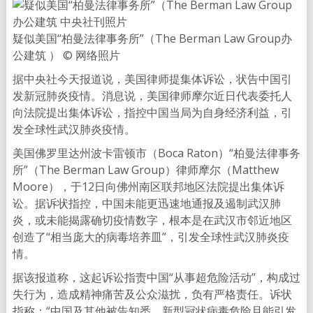
疑似美国“柏曼法律事务所”（The Berman Law Group办
公建筑 ） © 网络照片
据中央社今天报道说，美国律师提集体诉讼，状告中国引
发新冠肺炎疫情。消息说，美国律师摩尔近日代表委托人
向法院提出集体诉讼，指控中国当局为自身经济利益，引
发全球性武汉肺炎疫情。
美国佛罗里达州波卡雷顿市（Boca Raton）“柏曼法律事务
所”（The Berman Law Group）律师摩尔（Matthew
Moore），于12日向佛州南区联邦地区法院提出集体诉
讼。据诉状指控，中国未能更迅速地通报及遏制武汉肺
炎，或未能揭露确切疫情数字，根本是在武汉市邻近地区
创造了“相当庞大的病毒培养皿”，引发全球性武汉肺炎疫
情。
据该报道称，这起诉讼指责中国“从事超危险活动”，构成过
失行为，造成精神痛苦及公众滋扰，负有严格责任。诉状
指称：“中国及其他被告知悉，新型冠状病毒危险且能引发