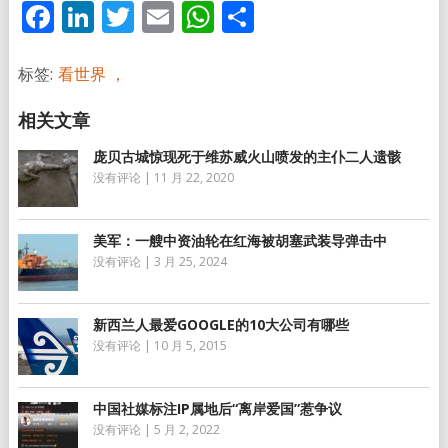
Facebook
LinkedIn
Twitter
Email
WhatsApp
分
享
标签:
看世界 ，
庞贝古城惊现死于维苏威火山喷发的主仆二人遗骸
没有评论
|
11 月 22, 2020
美军：一艘中资油轮在红海被胡塞武装导弹击中
没有评论
|
3 月 25, 2024
新西兰人最爱GOOGLE的10大公司有哪些
没有评论
|
10 月 5, 2015
中国社媒标注IP属地后“离岸爱国”惹争议
没有评论
|
5 月 2, 2022