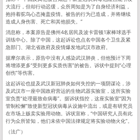
大流行，但却行动迟缓，众所周知是为了自身经济利益，
抱持着驼鸟心态掩盖疫情。被告的行为已造成，并将继续
造成人身伤害、死亡和其他损失。”
消息称，本案原告是佛州4名居民及波卡雷顿1家棒球选手
训练中心。除了中国，这起诉讼也点名中国各个卫生及紧
急部门、湖北省政府及疫情爆发地武汉市政府。
据摩尔表示，原告中没有人感染武汉肺炎，但他预计下周
将增添更多“受到更多实质伤害”的被告。诉状中提到“心理
创伤”等伤害。
这起诉讼也提及武汉新冠肺炎如何失控的一项阴谋论，涉
及武汉市一座中国政府营运的生物武器实验室，这所实验
室负责“处理最致命病毒”。据诉状指控，这座实验室“因为
管制松懈”致使新型冠状病毒从设施中流出，或是有研究员
在市场上贩卖实验用动物。诉状宣称，“中国研究人员有此
行为众所皆知，他们未依中国法律规定将实验动物火化”。
（法广）